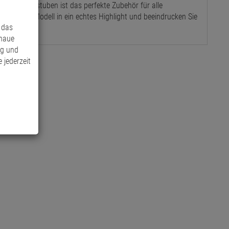
nd Puppenstuben ist das perfekte Zubehör für alle
 Miniatur-Modell in ein echtes Highlight und beeindrucken Sie
 das
enaue
ng und
 jederzeit