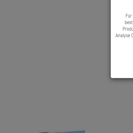
Für
best
Produ
Analyse C