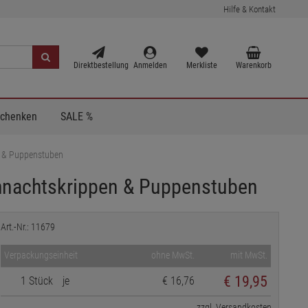
Hilfe & Kontakt
Direktbestellung
Anmelden
Merkliste
Warenkorb
Schenken
SALE %
n & Puppenstuben
ihnachtskrippen & Puppenstuben
Art.-Nr.: 11679
Verpackungseinheit
ohne MwSt.
mit MwSt.
€
19,95
1 Stück
je
€ 16,76
zzgl. Versandkosten