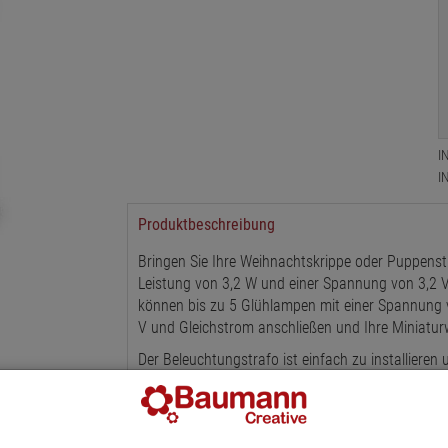
I
I
Produktbeschreibung
Bringen Sie Ihre Weihnachtskrippe oder Puppenst
Leistung von 3,2 W und einer Spannung von 3,2 V i
können bis zu 5 Glühlampen mit einer Spannung v
V und Gleichstrom anschließen und Ihre Miniatur
Der Beleuchtungstrafo ist einfach zu installieren
Beleuchtung. Durch sein kompaktes Design und di
beleuchteten Modell erfreuen. Verleihen Sie Ihr
setzen Sie jedes Detail ins richtige Licht!