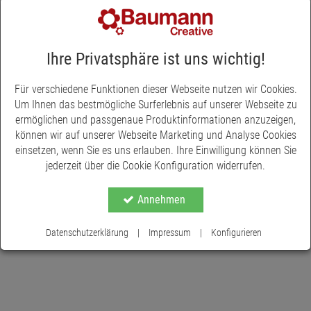
einer Größe von 0,5 bis 1 cm wirken sehr realistisch und
verleihen der Pflanze eine natürliche Ausstrahlung. Durch die
flexible Form lassen sich die Ranken dekorativ in Vasen
arrangieren, in Hängeampeln einarbeiten oder locker über Regale
Ihre Privatsphäre ist uns wichtig!
und Tische legen. Auch als dekoratives Element in
Schaufenstern, Büro- oder Praxisräumen sorgt die Pflanze für
Für verschiedene Funktionen dieser Webseite nutzen wir Cookies.
frisches Grün, ohne dass Pflege oder Gießen notwendig ist.
Um Ihnen das bestmögliche Surferlebnis auf unserer Webseite zu
ermöglichen und passgenaue Produktinformationen anzuzeigen,
können wir auf unserer Webseite Marketing und Analyse Cookies
einsetzen, wenn Sie es uns erlauben. Ihre Einwilligung können Sie
jederzeit über die Cookie Konfiguration widerrufen.
Annehmen
Datenschutzerklärung
|
Impressum
|
Konfigurieren