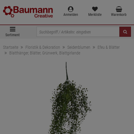
Anmelden
Merkliste
Warenkorb
Sortiment
Startseite
Floristik & Dekoration
Seidenblumen
Efeu & Blätter
Blatthänger, Blätter, Grünwerk, Blattgirlande