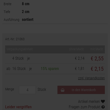
8 cm
Breite
2 cm
Tiefe
sortiert
Ausführung
Art.-Nr.: 21063
Verpackungseinheit
ohne MwSt.
mit MwSt.
€
2,55
4 Stück
je
€ 2,14
€ 2,15
ab
16 Stück
je
15% sparen
€ 1,81
zzgl. Versandkosten
Menge
Stück
In den Warenkorb
Artikel merken
Leider vergriffen
Fragen zum Produkt