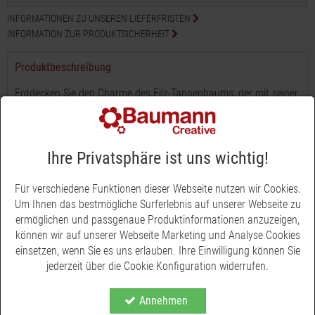
INFORMATIONEN ZU UNSEREN LIEFERFRISTEN
INFORMATION ZUR PRODUKTSICHERHEIT
Produktbeschreibung
Entdecken Sie den Charme des Filz-Tannenbaums, der mit seiner
natürlichen Eleganz jeden Raum bereichert.
Mit einer Länge von 18 cm und einer Breite von 8 cm bietet
dieser Tannenbaum eine perfekte Größe für vielseitige
Ihre Privatsphäre ist uns wichtig!
Dekorationsmöglichkeiten.
Für verschiedene Funktionen dieser Webseite nutzen wir Cookies.
Der Baum zeichnet sich durch seinen Holzstamm und einen
Um Ihnen das bestmögliche Surferlebnis auf unserer Webseite zu
zierenden Holzstern aus, was ihm ein rustikales, doch feierliches
ermöglichen und passgenaue Produktinformationen anzuzeigen,
Aussehen verleiht. Die verschiedenen Grüntöne und Muster
können wir auf unserer Webseite Marketing und Analyse Cookies
dieses Sortiments ermöglichen es, jeden Dekorationsstil zu
einsetzen, wenn Sie es uns erlauben. Ihre Einwilligung können Sie
ergänzen, sei es modern oder traditionell. Gefertigt zum Hängen,
jederzeit über die Cookie Konfiguration widerrufen.
eignet sich dieser Filz-Tannenbaum ideal für Fenster, Türen oder
als Wanddekoration.
Annehmen