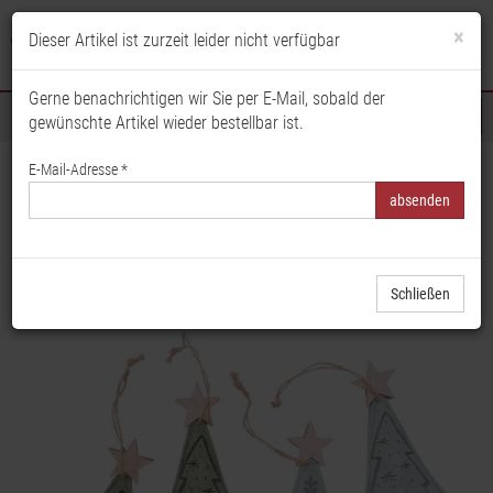
×
Dieser Artikel ist zurzeit leider nicht verfügbar
Anmelden
Merkliste
Warenkorb
Gerne benachrichtigen wir Sie per E-Mail, sobald der
gewünschte Artikel wieder bestellbar ist.
Sortiment
E-Mail-Adresse *
Startseite
Floristik & Dekoration
Figuren & Dekoartikel
Dekohänger & Girlanden
Dekohänger Tannenmix, Filzhänger, Weihnachtsschmuck,
Weihnachsthänger, Tannenbaumschmuck, Weihnachtsdeko Filz
Schließen