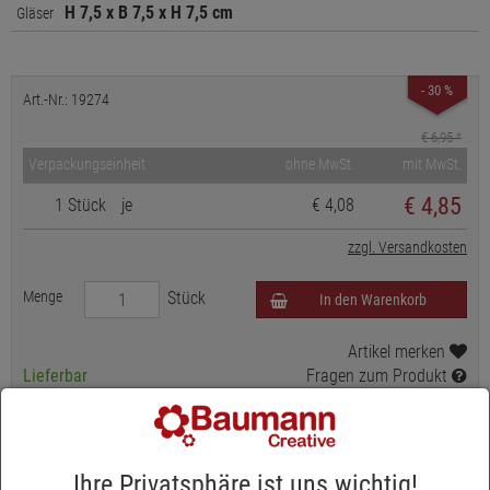
H 7,5 x B 7,5 x H 7,5 cm
Gläser
- 30 %
Art.-Nr.: 19274
€ 6,95
*
Verpackungseinheit
ohne MwSt.
mit MwSt.
€
4,85
1 Stück
je
€ 4,08
zzgl. Versandkosten
Menge
Stück
In den Warenkorb
Artikel merken
Lieferbar
Fragen zum Produkt
INFORMATIONEN ZU UNSEREN LIEFERFRISTEN
INFORMATION ZUR PRODUKTSICHERHEIT
Ihre Privatsphäre ist uns wichtig!