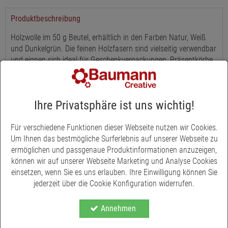
Produktbeschreibung
Holzwolle im 50 g Beutel, erhältlich in den Farben Natur, Weiß
und Dunkelgrün. Die feinen Holzfasern sind vielseitig verwendbar
und eignen sich ideal für Geschenkverpackungen, Präsentkörbe
und dekorative Arrangements.
Als Füllmaterial verleiht die Holzwolle Körben, Schalen und
Kartons eine hochwertige und natürliche Optik. Sie schützt
Ihre Privatsphäre ist uns wichtig!
empfindliche Inhalte und setzt gleichzeitig dekorative Akzente.
Dank der Farbvielfalt lassen sich klassische wie auch saisonale
Für verschiedene Funktionen dieser Webseite nutzen wir Cookies.
Dekorationen kreativ umsetzen.
Um Ihnen das bestmögliche Surferlebnis auf unserer Webseite zu
ermöglichen und passgenaue Produktinformationen anzuzeigen,
Holzwolle ist ein Naturprodukt, das Nachhaltigkeit mit
können wir auf unserer Webseite Marketing und Analyse Cookies
dekorativem Nutzen verbindet. Ob in der Floristik, beim Basteln
einsetzen, wenn Sie es uns erlauben. Ihre Einwilligung können Sie
oder in der Geschenkverpackung - das Material überzeugt durch
jederzeit über die Cookie Konfiguration widerrufen.
Vielseitigkeit und Ästhetik.
Annehmen