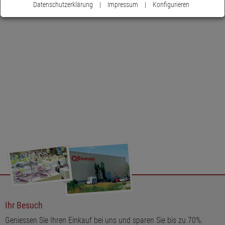
Datenschutzerklärung
|
Impressum
|
Konfigurieren
Ihr Besuch
Geniessen Sie Ihren Einkauf bei uns und sparen Sie bis zu 70%.