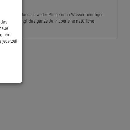
den Vorteil, dass sie weder Pflege noch Wasser benötigen.
risch und bringt das ganze Jahr über eine natürliche
 das
enaue
ng und
 jederzeit