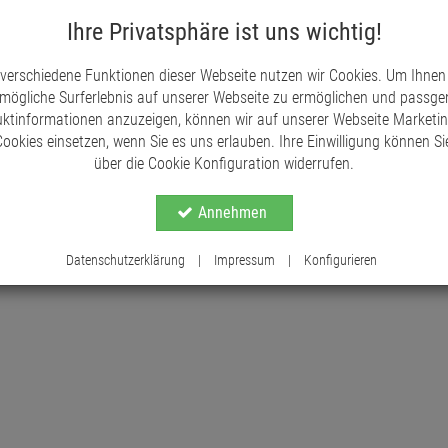
saisonalen Dekorationen einsetzen.
Ihre Privatsphäre ist uns wichtig!
Kunstblumen wie dieser Hortensienstrauß bieten 
Ohne Verblühen bleibt die Dekoration dauerhaft f
 verschiedene Funktionen dieser Webseite nutzen wir Cookies. Um Ihnen
Atmosphäre in Wohn- und Geschäftsräume.
mögliche Surferlebnis auf unserer Webseite zu ermöglichen und passg
ktinformationen anzuzeigen, können wir auf unserer Webseite Marketi
ookies einsetzen, wenn Sie es uns erlauben. Ihre Einwilligung können Sie
über die Cookie Konfiguration widerrufen.
Annehmen
Datenschutzerklärung
|
Impressum
|
Konfigurieren