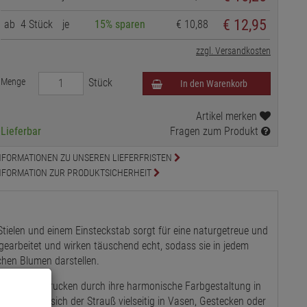
€ 12,95
ab
4 Stück
je
15% sparen
€ 10,88
zzgl. Versandkosten
Menge
Stück
In den Warenkorb
Artikel merken
Lieferbar
Fragen zum Produkt
NFORMATIONEN ZU UNSEREN LIEFERFRISTEN
NFORMATION ZUR PRODUKTSICHERHEIT
Stielen und einem Einsteckstab sorgt für eine naturgetreue und
h gearbeitet und wirken täuschend echt, sodass sie in jedem
chen Blumen darstellen.
5 cm beeindrucken durch ihre harmonische Farbgestaltung in
5 cm lässt sich der Strauß vielseitig in Vasen, Gestecken oder