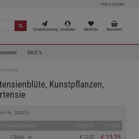
Hilfe & Kontakt
Direktbestellung
Anmelden
Merkliste
Warenkorb
Schenken
SALE %
e Hortensie
tensienblüte, Kunstpflanzen,
rtensie
Art.-Nr.: 2050213
Verpackungseinheit
ohne MwSt.
mit MwSt.
€
15,25
1 Stück
je
€ 12,82