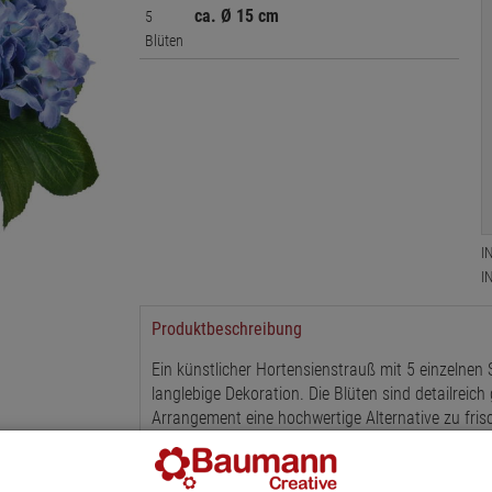
ca. Ø 15 cm
5
Blüten
I
I
Produktbeschreibung
Ein künstlicher Hortensienstrauß mit 5 einzelnen 
langlebige Dekoration. Die Blüten sind detailreic
Arrangement eine hochwertige Alternative zu fris
Die fünf Blüten mit einem Durchmesser von ca. 1
Creme oder Blau. Mit einer Gesamtlänge von ca. 4