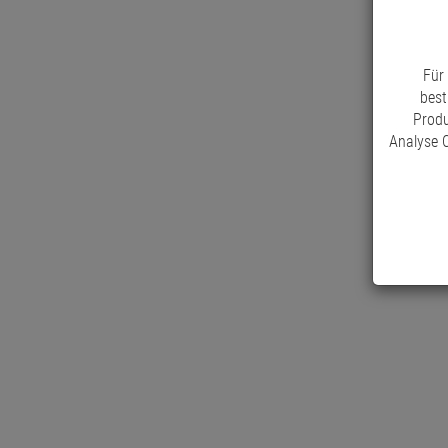
Für
best
Produ
Analyse C