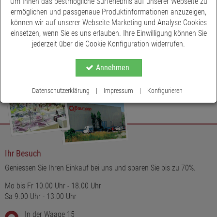
Um Ihnen das bestmögliche Surferlebnis auf unserer Webseite zu
ermöglichen und passgenaue Produktinformationen anzuzeigen,
können wir auf unserer Webseite Marketing und Analyse Cookies
einsetzen, wenn Sie es uns erlauben. Ihre Einwilligung können Sie
jederzeit über die Cookie Konfiguration widerrufen.
Annehmen
Datenschutzerklärung
|
Impressum
|
Konfigurieren
Ihr Besuch
Geniessen Sie Ihren Einkauf bei uns und sparen Sie bis zu 70%.
Mo bis Fr 10.00 Uhr - 18.00 Uhr
Sa 9.00 Uhr - 13.00 Uhr
In der Waage 15