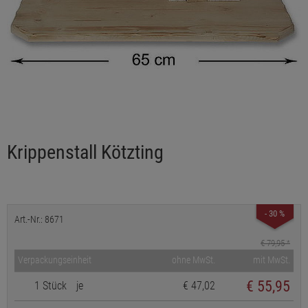
Krippenstall Kötzting
- 30 %
Art.-Nr.: 8671
€ 79,95
*
Verpackungseinheit
ohne MwSt.
mit MwSt.
€
55,95
1 Stück
je
€ 47,02