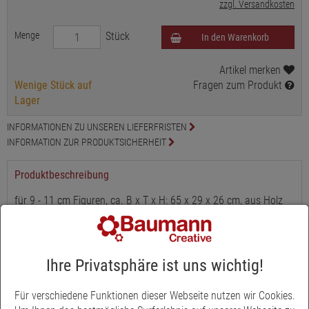
zzgl. Versandkosten
Menge
Stück
In den Warenkorb
Artikel merken
Wenige Stück auf
Fragen zum Produkt
Lager
INFORMATIONEN ZU UNSEREN LIEFERFRISTEN
INFORMATION ZUR PRODUKTSICHERHEIT
Produktbeschreibung
für 9 - 11 cm Figuren, ca. B x T x H: 65 x 29 x 26 cm, aus Holz
Ihre Privatsphäre ist uns wichtig!
Für verschiedene Funktionen dieser Webseite nutzen wir Cookies.