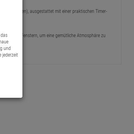
fang enthalten), ausgestattet mit einer praktischen Timer-
 das
koration von Fenstern, um eine gemütliche Atmosphäre zu
enaue
ng und
 jederzeit