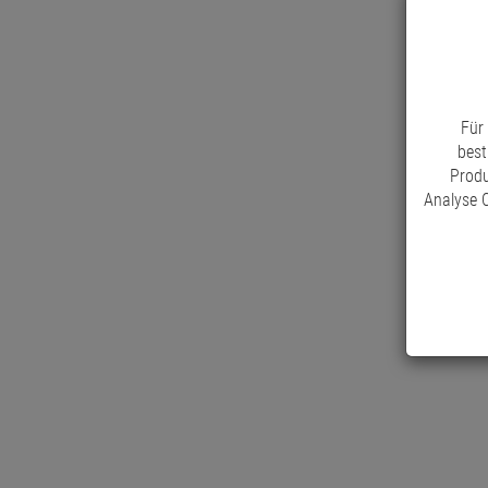
Für
best
Produ
Analyse C