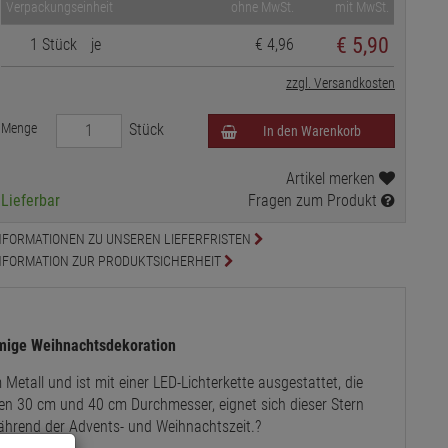
Verpackungseinheit
ohne MwSt.
mit MwSt.
€
5,90
1 Stück
je
€ 4,96
zzgl. Versandkosten
Menge
Stück
In den Warenkorb
Artikel merken
Lieferbar
Fragen zum Produkt
NFORMATIONEN ZU UNSEREN LIEFERFRISTEN
NFORMATION ZUR PRODUKTSICHERHEIT
mmige Weihnachtsdekoration
etall und ist mit einer LED-Lichterkette ausgestattet, die
ßen 30 cm und 40 cm Durchmesser, eignet sich dieser Stern
hrend der Advents- und Weihnachtszeit.
?