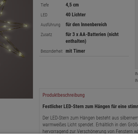
4,5 cm
Tiefe
40 Lichter
LED
für den Innenbereich
Ausführung
für 3 x AA-Batterien (nicht
Zusatz
enthalten)
mit Timer
Besonderheit
I
I
Produktbeschreibung
Festlicher LED-Stern zum Hängen für eine sti
Der LED-Stern zum Hängen besteht aus silbernem M
warmweißes Licht spendet.
Erhältlich in den Grö
hervorragend zur Verschönerung von Fenstern wä