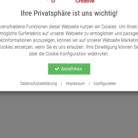
Mit der Lichterkette aus Holz-Häusern wird jede
Ihre Privatsphäre ist uns wichtig!
der Holzhäuschen fügt sich perfekt in eine Vielza
die Weihnachtszeit, aber auch für das ganze Jahr
 verschiedene Funktionen dieser Webseite nutzen wir Cookies. Um Ihnen
macht die Lichterkette besonders flexibel und er
mögliche Surferlebnis auf unserer Webseite zu ermöglichen und passg
ktinformationen anzuzeigen, können wir auf unserer Webseite Marketi
Die Lichterkette ist ausschließlich für den Inne
ookies einsetzen, wenn Sie es uns erlauben. Ihre Einwilligung können Sie
Schlafzimmern oder Fensterbänken eine besonder
über die Cookie Konfiguration widerrufen.
Holzhäuschen verzaubern und bringen Sie Licht u
Annehmen
Datenschutzerklärung
|
Impressum
|
Konfigurieren