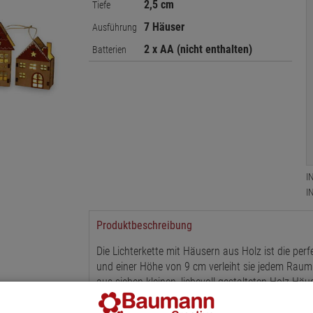
2,5 cm
Tiefe
7 Häuser
Ausführung
2 x AA (nicht enthalten)
Batterien
I
I
Produktbeschreibung
Die Lichterkette mit Häusern aus Holz ist die per
und einer Höhe von 9 cm verleiht sie jedem Rau
aus sieben kleinen, liebevoll gestalteten Holz-Hä
warmweißen LEDs ausgestattet sind. Diese LEDs s
Ambiente schafft - ideal für entspannte Abende 