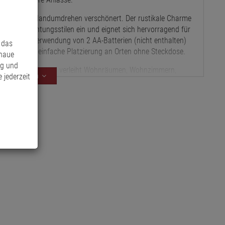
s Zimmer im Handumdrehen verschönert. Der rustikale Charme
hl von Einrichtungsstilen ein und eignet sich hervorragend für
 über. Die Verwendung von 2 AA-Batterien (nicht enthalten)
 das
möglicht eine einfache Platzierung an Orten ohne Steckdose.
enaue
ng und
nbereich geeignet und verleiht Wohnräumen, Wohnzimmern,
 jederzeit
Mehr anzeigen
e Note. Lassen Sie sich von der warmen Ausstrahlung der
nd Gemütlichkeit in Ihr Zuhause.