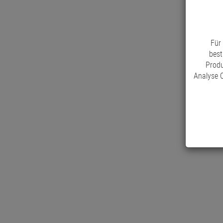
Für
best
Produ
Analyse C