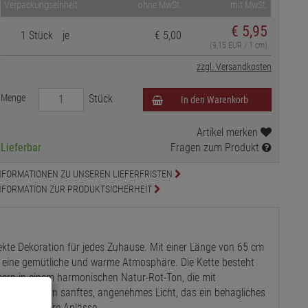
Verpackungseinheit
ohne MwSt.
mit MwSt.
€
5,95
1 Stück
je
€ 5,00
(9,15 EUR / 1 cm)
zzgl. Versandkosten
Menge
Stück
In den Warenkorb
Artikel merken
Lieferbar
Fragen zum Produkt
NFORMATIONEN ZU UNSEREN LIEFERFRISTEN
NFORMATION ZUR PRODUKTSICHERHEIT
fekte Dekoration für jedes Zuhause. Mit einer Länge von 65 cm
m eine gemütliche und warme Atmosphäre. Die Kette besteht
usern in einem harmonischen Natur-Rot-Ton, die mit
orgen für ein sanftes, angenehmes Licht, das ein behagliches
oder besondere Anlässe.