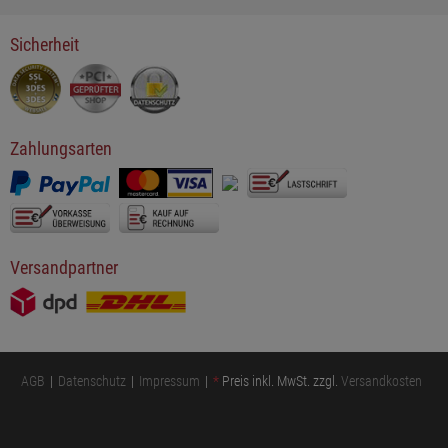
Sicherheit
Zahlungsarten
Versandpartner
AGB
Datenschutz
Impressum
*
Preis inkl. MwSt. zzgl.
Versandkosten