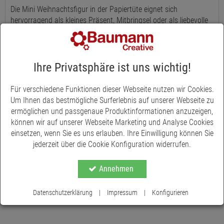
Die Mini Weihnachtsfigur in der Papiertüte eignet sich
hervorragend als kleines Präsent, Mitbringsel oder als liebevolle
Geste für Ihre Lieben. Mit einer Größe von etwa 6 x 3 x 5 cm ist
die Papiertüte eine nette Kleinigkeit zum Verschenken. Die
Miniaturfiguren, darunter der fröhliche Weihnachtsmann und der
niedliche Elch mit ihren ca. 6 -6,5 Zentimetern Höhe, sind aus
Ihre Privatsphäre ist uns wichtig!
Keramik gefertigt und versprühen festlichen Charme. Ob auf
dem Schreibtisch, im Regal oder als Teil einer festlichen
Für verschiedene Funktionen dieser Webseite nutzen wir Cookies.
Tischdekoration - diese Mini Weihnachtsfigur wird garantiert alle
Um Ihnen das bestmögliche Surferlebnis auf unserer Webseite zu
Blicke auf sich ziehen und die Vorfreude auf Weihnachten
ermöglichen und passgenaue Produktinformationen anzuzeigen,
steigern.
können wir auf unserer Webseite Marketing und Analyse Cookies
einsetzen, wenn Sie es uns erlauben. Ihre Einwilligung können Sie
jederzeit über die Cookie Konfiguration widerrufen.
Annehmen
Datenschutzerklärung
|
Impressum
|
Konfigurieren