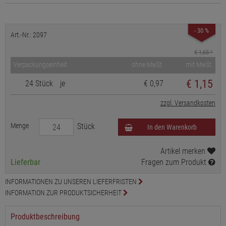
- 30 %
Art.-Nr.: 2097
€ 1,65
*
Verpackungseinheit
ohne MwSt.
mit MwSt.
€
1,15
24 Stück
je
€ 0,97
zzgl. Versandkosten
Menge
Stück
In den Warenkorb
Artikel merken
Lieferbar
Fragen zum Produkt
INFORMATIONEN ZU UNSEREN LIEFERFRISTEN
INFORMATION ZUR PRODUKTSICHERHEIT
Produktbeschreibung