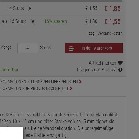
€
1,85
4 Stück
je
€ 1,55
€ 1,55
ab
16 Stück
je
16% sparen
€ 1,30
zzgl. Versandkosten
Menge
Stück
In den Warenkorb
Artikel merken
Lieferbar
Fragen zum Produkt
NFORMATIONEN ZU UNSEREN LIEFERFRISTEN
NFORMATION ZUR PRODUKTSICHERHEIT
iges Dekorationsobjekt, das durch seine natürliche Materialität
Maßen 10 x 10 cm und einer Stärke von ca. 5 mm eignet sie
zen oder auch als kleine Wanddekoration.
Die unregelmäßige
 und macht jede Platte einzigartig.