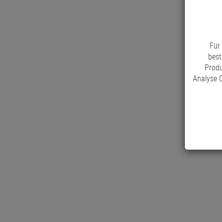
Für
best
Produ
Analyse C