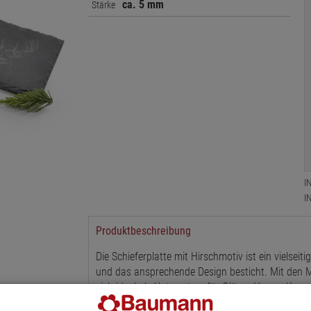
ca. 5 mm
Stärke
I
I
Produktbeschreibung
Die Schieferplatte mit Hirschmotiv ist ein vielseit
und das ansprechende Design besticht.
Mit den 
sich ideal als Untersetzer für Gläser, Vasen, Ker
Bruchkante unterstreicht den rustikalen Charakter