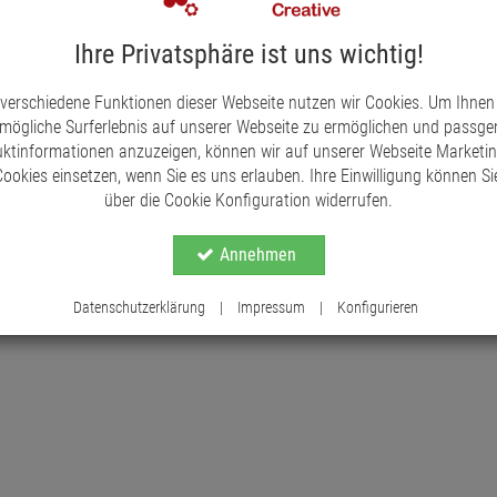
Das Hirschmotiv hebt sich kontrastreich vom dun
Ihre Privatsphäre ist uns wichtig!
und kunstvollem Design passt perfekt in Jagdzim
Dank der vier Gummifüßchen auf der Unterseite ste
 verschiedene Funktionen dieser Webseite nutzen wir Cookies. Um Ihnen
ein Highlight, sondern schützt auch empfindlich
mögliche Surferlebnis auf unserer Webseite zu ermöglichen und passg
einem feuchten Tuch, wodurch das Hirschmotiv st
ktinformationen anzuzeigen, können wir auf unserer Webseite Marketi
ookies einsetzen, wenn Sie es uns erlauben. Ihre Einwilligung können Sie
über die Cookie Konfiguration widerrufen.
Annehmen
Datenschutzerklärung
|
Impressum
|
Konfigurieren