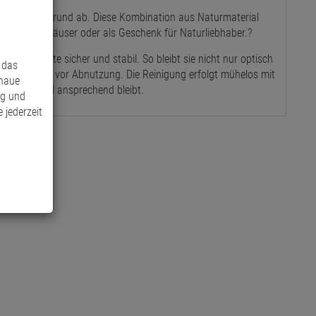
klen Hintergrund ab.
Diese Kombination aus Naturmaterial
mer, Ferienhäuser oder als Geschenk für Naturliebhaber.
?
ht die Platte sicher und stabil.
So bleibt sie nicht nur optisch
 das
e Oberflächen vor Abnutzung.
Die Reinigung erfolgt mühelos mit
enaue
ets klar und ansprechend bleibt.
ng und
 jederzeit