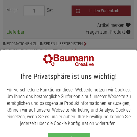
Menge
Set
In den Warenkorb
Artikel merken
Lieferbar
Fragen zum Produkt
INFORMATIONEN ZU UNSEREN LIEFERFRISTEN
INFORMATION ZUR PRODUKTSICHERHEIT
Produktbeschreibung
Ihre Privatsphäre ist uns wichtig!
Schulrucksack Champion Maxx Pro Lina (Kätzchen) von
School Mood
Für verschiedene Funktionen dieser Webseite nutzen wir Cookies.
Um Ihnen das bestmögliche Surferlebnis auf unserer Webseite zu
Setinhalt:
Schulranzen, Turnbeutel, Etui (21-tlg., Markenfüllung
ermöglichen und passgenaue Produktinformationen anzuzeigen,
von Eberhard Faber), Schlamperrolle, Brotdose, 3-tlg. Patchy-Set,
können wir auf unserer Webseite Marketing und Analyse Cookies
Plüschanhänger "Moodie".
einsetzen, wenn Sie es uns erlauben. Ihre Einwilligung können Sie
jederzeit über die Cookie Konfiguration widerrufen.
Ausgezeichnet mit dem IGR-Gütesiegel - Ergonomisches
Produkt