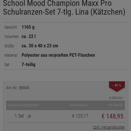
School Mood Champion Maxx Pro
Schulranzen-Set 7-tlg. Lina (Kätzchen)
1165 g
Gewicht
ca. 22 l
Volumen
ca. 30 x 40 x 23 cm
Größe
Polyester aus recycelten PET-Flaschen
Material
7-teilig
Set
- 49 %
Art.-Nr.: 88849
€ 289,95
*
Verpackungseinheit
ohne MwSt.
mit MwSt.
€
148,95
1 Set
je
€ 125,17
zzgl. Versandkosten