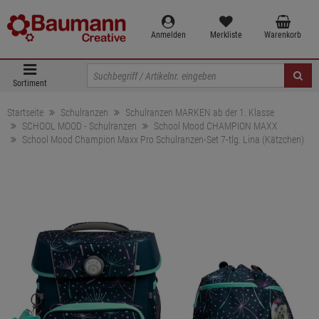
Anmelden
Merkliste
Warenkorb
Sortiment
Startseite
Schulranzen
Schulranzen MARKEN ab der 1. Klasse
SCHOOL MOOD - Schulranzen
School Mood CHAMPION MAXX
School Mood Champion Maxx Pro Schulranzen-Set 7-tlg. Lina (Kätzchen)