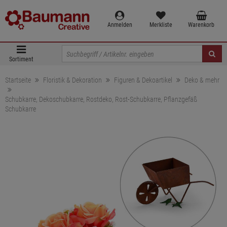
Anmelden
Merkliste
Warenkorb
Sortiment
Startseite
Floristik & Dekoration
Figuren & Dekoartikel
Deko & mehr
Schubkarre, Dekoschubkarre, Rostdeko, Rost-Schubkarre, Pflanzgefäß
Schubkarre