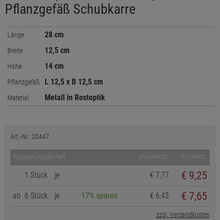
Pflanzgefäß Schubkarre
28 cm
Länge
12,5 cm
Breite
14 cm
Höhe
L 12,5 x B 12,5 cm
Pflanzgefäß
Metall in Rostoptik
Material
Art.-Nr.: 20447
Verpackungseinheit
ohne MwSt.
mit MwSt.
€
9,25
1 Stück
je
€ 7,77
€ 7,65
ab
6 Stück
je
17% sparen
€ 6,43
zzgl. Versandkosten