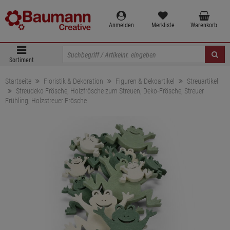
Anmelden
Merkliste
Warenkorb
Sortiment
Startseite
Floristik & Dekoration
Figuren & Dekoartikel
Streuartikel
Streudeko Frösche, Holzfrösche zum Streuen, Deko-Frösche, Streuer
Frühling, Holzstreuer Frösche