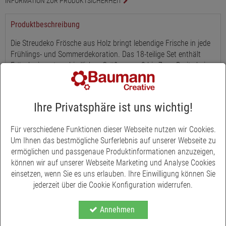
INFORMATION ZUR PRODUKTSICHERHEIT
Produktbeschreibung
Die Streudeko Frösche aus Holz bringt lebendige Frische in jede
Frühlings- und Sommerdekoration. Das 18-teilige Set enthält
Frösche in unterschiedlichen Größen von 3 bis 7 cm Breite bei
einer Stärke von ca. 5 mm. In Grün, Dunkelgrün und Weiß
sortiert, sorgen die Figuren für abwechslungsreiche Akzente.
Ihre Privatsphäre ist uns wichtig!
Ideal geeignet als Tischdekoration, für Glasgefäße, Kränze oder
Pflanzschalen - die Holzfrösche lassen sich vielseitig einsetzen.
Auch in Bastelprojekten, für DIY-Ideen oder als Verzierung von
Für verschiedene Funktionen dieser Webseite nutzen wir Cookies.
Karten und Geschenkverpackungen sind sie eine originelle
Um Ihnen das bestmögliche Surferlebnis auf unserer Webseite zu
Ergänzung.
ermöglichen und passgenaue Produktinformationen anzuzeigen,
können wir auf unserer Webseite Marketing und Analyse Cookies
Die Kombination aus Naturmaterial und freundlichen Farben
einsetzen, wenn Sie es uns erlauben. Ihre Einwilligung können Sie
macht die Frösche zu einem langlebigen und charmanten Detail,
jederzeit über die Cookie Konfiguration widerrufen.
das in jeder Dekoration für eine spielerische Note sorgt.
Annehmen