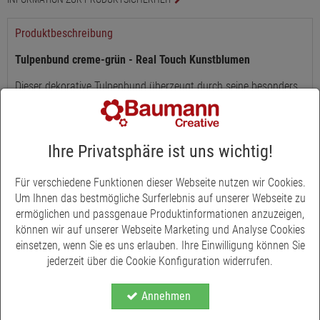
Produktbeschreibung
Tulpenbund creme-grün - Real Touch Kunstblumen
Dieser dekorative Tulpenbund überzeugt durch seine besonders
natürliche Optik und Haptik. Die Real Touch Tulpen fühlen sich
angenehm echt an und sind optisch kaum von frischen Blumen
zu unterscheiden. Die Kombination aus zwei Blüten und drei
Ihre Privatsphäre ist uns wichtig!
Knospen verleiht dem Arrangement eine lebendige, frische
Ausstrahlung. Die creme-grünen Blüten passen harmonisch zu
frühlingshaften und modernen Dekorationsstilen.
Für verschiedene Funktionen dieser Webseite nutzen wir Cookies.
Um Ihnen das bestmögliche Surferlebnis auf unserer Webseite zu
Mit einer Länge von 44 Zentimetern eignet sich der Bund ideal
ermöglichen und passgenaue Produktinformationen anzuzeigen,
für Vasen, Gestecke oder saisonale Dekorationen. Die fünf Stiele
können wir auf unserer Webseite Marketing und Analyse Cookies
sind zu einem Bund zusammengefasst und lassen sich flexibel
einsetzen, wenn Sie es uns erlauben. Ihre Einwilligung können Sie
arrangieren. Dank der hochwertigen Kunstmaterialien bleibt die
jederzeit über die Cookie Konfiguration widerrufen.
Optik dauerhaft schön - ganz ohne Pflegeaufwand.
Annehmen