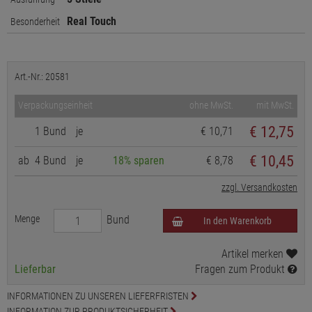
Real Touch
Besonderheit
Art.-Nr.: 20581
Verpackungseinheit
ohne MwSt.
mit MwSt.
€
12,75
1 Bund
je
€ 10,71
€ 10,45
ab
4 Bund
je
18% sparen
€ 8,78
zzgl. Versandkosten
Menge
Bund
In den Warenkorb
Artikel merken
Lieferbar
Fragen zum Produkt
INFORMATIONEN ZU UNSEREN LIEFERFRISTEN
INFORMATION ZUR PRODUKTSICHERHEIT