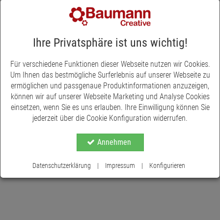
ergobag-Produkten. Sobald die Motive angestrahlt werden,
reflektieren diese, und die Sicherheit, vor allem im Straßenkehr
bei schlechten Lichtverhältnissen, ist deutlich erhöht. Bitte
beachten Sie, dass die Sticker nicht verdeckt werden und von
Ihre Privatsphäre ist uns wichtig!
allen Seiten sichtbar sind. Die mehrteilige Reflexie-Sticker-Sets
sind ein strahlender Hingucker und in Zusammenarbeit mit
Für verschiedene Funktionen dieser Webseite nutzen wir Cookies.
3M/Scotchlite.
Um Ihnen das bestmögliche Surferlebnis auf unserer Webseite zu
ermöglichen und passgenaue Produktinformationen anzuzeigen,
können wir auf unserer Webseite Marketing und Analyse Cookies
einsetzen, wenn Sie es uns erlauben. Ihre Einwilligung können Sie
jederzeit über die Cookie Konfiguration widerrufen.
Annehmen
Datenschutzerklärung
|
Impressum
|
Konfigurieren