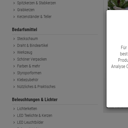
Spitzkerzen & Stabkerzen
Grabkerzen
Kerzenständer & Teller
Bedarfsmittel
Steckschaum
Draht & Bindeartikel
Für
Werkzeug
best
Schöner Verpacken
Produ
Analyse C
Farben & mehr
Vogel auf 
Styroporformen
Weihnachts
Klebezubehör
Nützliches & Praktisches
€ 3,75
*
Beleuchtungen & Lichter
Bitte Varian
Lichterketten
LED Teelichte & Kerzen
LED Leuchtbilder