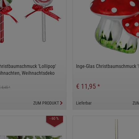
hristbaumschmuck 'Lollipop'
Inge-Glas Christbaumschmuck 'P
eihnachten, Weihnachtsdeko
€ 11,95
*
€ 8,45
*
ZUM PRODUKT
Lieferbar
ZU
- 60 %