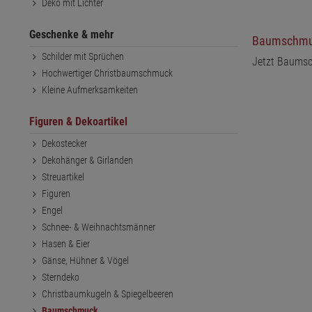
Deko mit Lichter
Geschenke & mehr
Baumschm
Schilder mit Sprüchen
Jetzt Baumsc
Hochwertiger Christbaumschmuck
Kleine Aufmerksamkeiten
Figuren & Dekoartikel
Dekostecker
Dekohänger & Girlanden
Streuartikel
Figuren
Engel
Schnee- & Weihnachtsmänner
Hasen & Eier
Gänse, Hühner & Vögel
Sterndeko
Christbaumkugeln & Spiegelbeeren
Baumschmuck