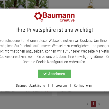
Ihre Privatsphäre ist uns wichtig!
 verschiedene Funktionen dieser Webseite nutzen wir Cookies. Um Ihnen
mögliche Surferlebnis auf unserer Webseite zu ermöglichen und passg
ktinformationen anzuzeigen, können wir auf unserer Webseite Marketi
ookies einsetzen, wenn Sie es uns erlauben. Ihre Einwilligung können Sie
Clip, Baumschmuck,
über die Cookie Konfiguration widerrufen.
Regenbogen Baumschmuck,
deko, Federvogel, Weihnachten
Christbaumschmuck, origineller
Baumschmuck, Regenbogen au
Annehmen
€ 5,95
*
Hängen
€ 9,45
*
Datenschutzerklärung
|
Impressum
|
Konfigurieren
te auswählen
ZUM PRODUKT
Lieferbar
ZU
«
1
»