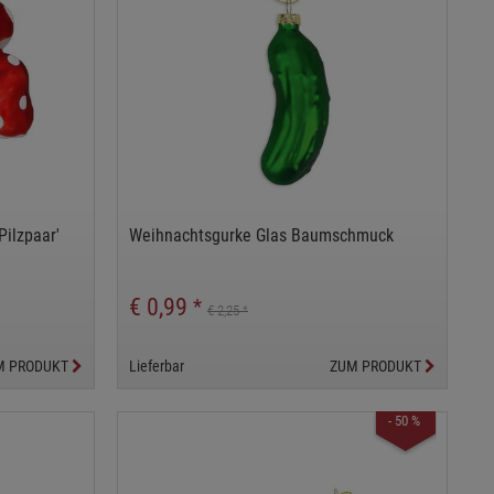
ilzpaar'
Weihnachtsgurke Glas Baumschmuck
€ 0,99
*
€ 2,25
*
M PRODUKT
Lieferbar
ZUM PRODUKT
- 50 %