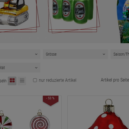
Grösse
Saison/T
ität
Artikel pro Seite
nur reduzierte Artikel
seln
- 53 %