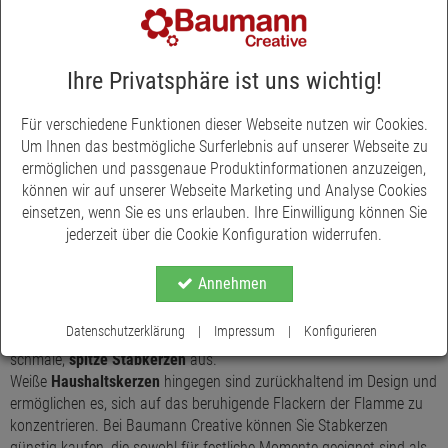
«
1
»
Ihre Privatsphäre ist uns wichtig!
Für verschiedene Funktionen dieser Webseite nutzen wir Cookies.
Stabkerzen & Haushaltskerzen günstig
Um Ihnen das bestmögliche Surferlebnis auf unserer Webseite zu
Jetzt Stabkerzen im Online Shop von Baumann Creative kaufen ▶
ermöglichen und passgenaue Produktinformationen anzuzeigen,
Schneller und günstiger Versand ✓ Hochwertige Qualität ✓
können wir auf unserer Webseite Marketing und Analyse Cookies
einsetzen, wenn Sie es uns erlauben. Ihre Einwilligung können Sie
Stabkerzen Shop
jederzeit über die Cookie Konfiguration widerrufen.
Die Stabkerzen in unserem Sortiment haben genau das richtige
Format für aufwändige wie prächtige Kerzenleuchter oder auch für
Annehmen
geschmackvolle, zierliche Kerzenständer. Sie können ohne weitere
Befestigungsmaßnahmen in jeden Standard-Kerzenbecher
Datenschutzerklärung
|
Impressum
|
Konfigurieren
hineingedrückt werden. Besonders festlich und stilvoll sehen
schmale,
spitze Stabkerzen
aus.
Weiße
Haushaltskerzen
hingegen sind zurückhaltend im Design und
ermöglichen es, sich auf das beruhigende Flackern der Flamme zu
konzentrieren. Bei Baumann Creative können Sie Stabkerzen
günstig kaufen, die sowohl für festliche Momente geeignet sind als