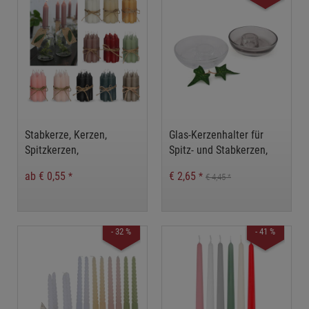
Stabkerze, Kerzen,
Glas-Kerzenhalter für
Spitzkerzen,
Spitz- und Stabkerzen,
Leuchterkerzen
Kerzenhalter,
ab € 0,55
€ 2,65
*
*
€ 4,45
*
Tischdekoration,
Kerzenständer,
Kerzenteller
- 32 %
- 41 %