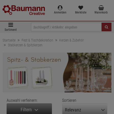
Anmelden
Merkliste
Warenkorb
Sortiment
Startseite
Fest & Tischdekoration
Kerzen & Zubehör
Stabkerzen & Spitzkerzen
Auswahl verfeinern:
Sortieren
Filtern