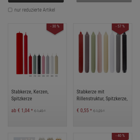
nur reduzierte Artikel
- 30 %
- 57 %
Stabkerze, Kerzen,
Stabkerze mit
Spitzkerze
Rillenstruktur, Spitzkerze,
Kerze, Tafelkerze
ab € 1,04
€ 0,55
*
*
€ 1,49
€ 1,29
*
*
- 40 %