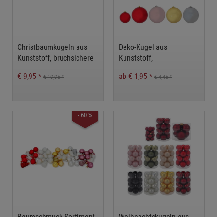
Christbaumkugeln aus
Deko-Kugel aus
Kunststoff, bruchsichere
Kunststoff,
Weihnachtskugeln,
Weihnachtskugel,
€ 9,95
ab € 1,95
*
*
€ 19,95
€ 4,45
*
*
Weihnachtsdeko
Christbaumkugel XL,
bruchfest
bruchfeste
Weihnachtsdeko,
Christbaumkugel
- 60 %
Baumschmuck-Sortiment,
Weihnachtskugeln aus