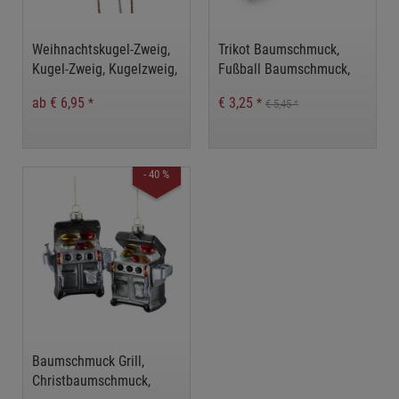
Weihnachtskugel-Zweig,
Trikot Baumschmuck,
Kugel-Zweig, Kugelzweig,
Fußball Baumschmuck,
Dekozweig mit Kugeln,
Trikot zum Hängen,
ab € 6,95
€ 3,25
*
*
€ 5,45
*
Christbaumkugel-Zweig,
Fußball zum Hängen,
Weihnachtsdeko
Christbaumschmuck
Fußball, Baumanhänger
Fußball
- 40 %
Baumschmuck Grill,
Christbaumschmuck,