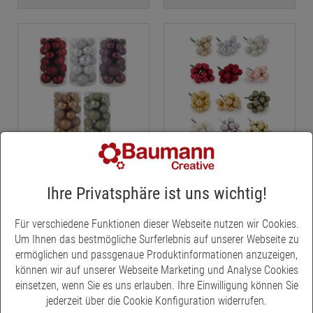
Baumschmuck,
Baumschmuck,
Christbaumschmuck
Christbaumschmuck
Christbaumkugeln aus
Spiegelbeeren aus Glas,
Ihre Privatsphäre ist uns wichtig!
Kunststoff, Baumschmuck
Weihnachtskugeln,
bruchfest, Kugeln,
Dekokugeln für
ab € 8,95
ab € 12,45
*
*
Kunststoffkugeln,
Weihnachtsdeko,
Für verschiedene Funktionen dieser Webseite nutzen wir Cookies.
Weihnaschtsschmuck,
Christbaumkugeln,
Um Ihnen das bestmögliche Surferlebnis auf unserer Webseite zu
Weihnachtsdeko
Glaskugeln
ermöglichen und passgenaue Produktinformationen anzuzeigen,
können wir auf unserer Webseite Marketing und Analyse Cookies
- 20 %
einsetzen, wenn Sie es uns erlauben. Ihre Einwilligung können Sie
jederzeit über die Cookie Konfiguration widerrufen.