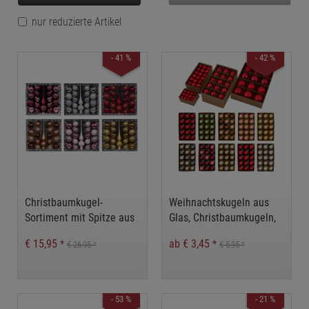
nur reduzierte Artikel
- 41 %
- 42 %
Christbaumkugel-
Weihnachtskugeln aus
Sortiment mit Spitze aus
Glas, Christbaumkugeln,
Glas, Inge-Glas,
Glaskugeln für
€ 15,95
ab € 3,45
*
*
€ 26,95
€ 5,95
*
*
Christbaumkugeln,
Weihnachtsdeko
Glaskugeln für
Weihnachtsdeko
- 53 %
- 21 %