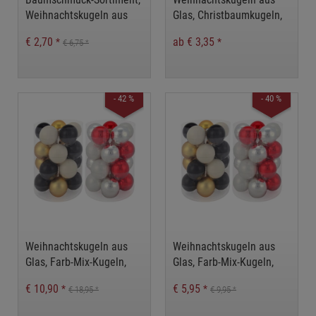
Weihnachtskugeln aus
Glas, Christbaumkugeln,
Glas, Christbaumkugeln,
Glaskugeln für
€ 2,70
ab € 3,35
*
*
€ 6,75
*
Glaskugel
Weihnachtsdeko,
Weihnachtsdeko
Baumschmuck
- 42 %
- 40 %
Weihnachtskugeln aus
Weihnachtskugeln aus
Glas, Farb-Mix-Kugeln,
Glas, Farb-Mix-Kugeln,
Christbaumkugeln,
Christbaumkugeln,
€ 10,90
€ 5,95
*
*
€ 18,95
€ 9,95
*
*
Glaskugeln,
Glaskugeln,
Weihnachtsdeko,
Weihnachtsdeko,