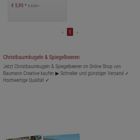
Baumhänger, Grill zum
€ 5,95
*
€ 9,95
*
Hängen, Grill für
Christbaum, Glasschmuck
Grill
«
1
»
Christbaumkugeln & Spiegelbeeren
Jetzt Christbaumkugeln & Spiegelbeeren im Online Shop von
Baumann Creative kaufen ▶ Schneller und günstiger Versand ✓
Hochwertige Qualität ✓