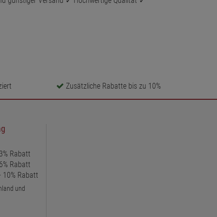
und günstiger Versand ✓ Hochwertige Qualität ✓
iert
Zusätzliche Rabatte bis zu 10%
ng
 3% Rabatt
 6% Rabatt
 + 10% Rabatt
chland und