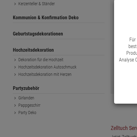
Kerzenteller & Ständer
Kommunion & Konfirmation Deko
Geburtstagsdekorationen
Für
best
Hochzeitsdekoration
Duni Zelltu
Produ
Analyse C
Dekoration für die Hochzeit
Hochzeitsdekoration Autoschmuck
ab € 3,
Hochzeitsdekoration mit Herzen
Bitte Varian
Partyzubehör
Girlanden
Pappgeschirr
Party Deko
Zelltuch Ser