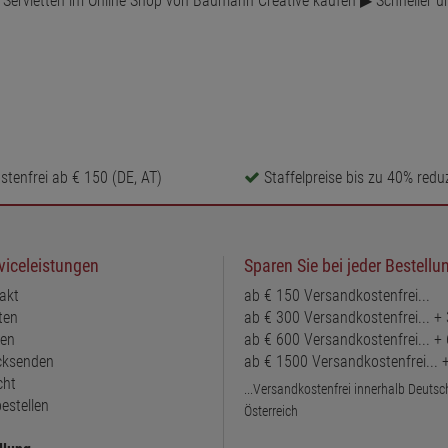
h Servietten im Online Shop von Baumann Creative kaufen ▶ Schneller 
tenfrei ab € 150 (DE, AT)
Staffelpreise bis zu 40% reduz
viceleistungen
Sparen Sie bei jeder Bestellu
akt
ab € 150 Versandkostenfrei...
ten
ab € 300 Versandkostenfrei... +
ten
ab € 600 Versandkostenfrei... +
ücksenden
ab € 1500 Versandkostenfrei...
cht
...Versandkostenfrei innerhalb Deuts
estellen
Österreich