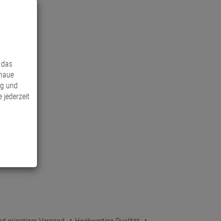
 das
enaue
ng und
 jederzeit