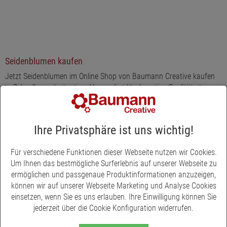
Seidenblumen kaufen
Jetzt Seidenblumen im Online Shop von Baumann Creative kaufen
▶ Schneller und günstiger Versand ✓ Hochwertige Qualität ✓
Pflegeleichte Blütenpracht: Seidenblumen von Baumann
Creative
Ihre Privatsphäre ist uns wichtig!
Es gibt kaum eine Situation, in der der Anblick hübscher Blumen
keinen positiven Eindruck erzeugt. Allerdings sind Pflanzen auf
Für verschiedene Funktionen dieser Webseite nutzen wir Cookies.
regelmäßige und sorgfältige Pflege angewiesen. Machen Sie es sich
Um Ihnen das bestmögliche Surferlebnis auf unserer Webseite zu
einfacher und entscheiden Sie sich stattdessen für Seidenblumen
ermöglichen und passgenaue Produktinformationen anzuzeigen,
und Kunstpflanzen aus unserem Angebot! Baumann Creative bietet
können wir auf unserer Webseite Marketing und Analyse Cookies
Ihnen zahlreiche Blühpflanzen samt Dekogrün, die zusammen
einsetzen, wenn Sie es uns erlauben. Ihre Einwilligung können Sie
täuschend echt aussehen.
jederzeit über die Cookie Konfiguration widerrufen.
Mit Seidenblumen und Kunstpflanzen dekorieren