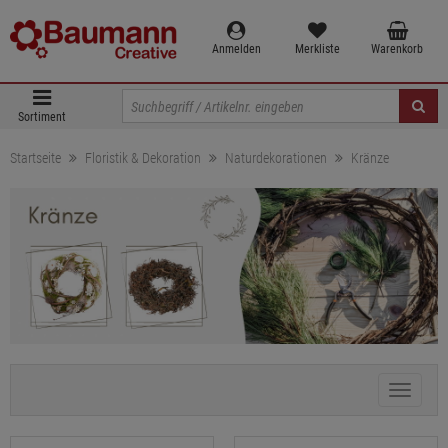
Anmelden
Merkliste
Warenkorb
Sortiment
Startseite
Floristik & Dekoration
Naturdekorationen
Kränze
Kategor