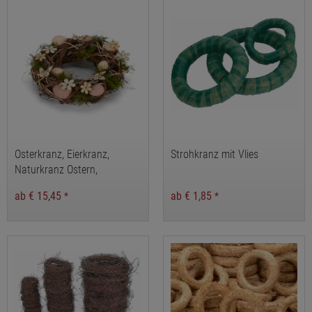
Osterkranz, Eierkranz,
Strohkranz mit Vlies
Naturkranz Ostern,
Osterdeko, Rebenkranz
ab € 15,45
ab € 1,85
*
*
Ostern, Türkranz, Kranz