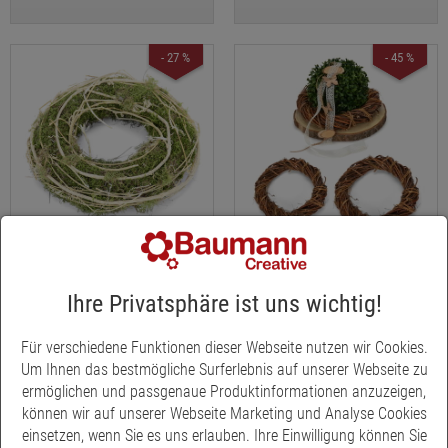
- 27 %
- 45 %
Strohkranz mit
Weiden-Kranz, Naturdeko,
Ihre Privatsphäre ist uns wichtig!
Moosumwicklung
Kranz, Türkranz, Deko-Kranz
€ 7,95
€ 4,95
*
*
€ 10,95
€ 8,95
*
*
Für verschiedene Funktionen dieser Webseite nutzen wir Cookies.
Um Ihnen das bestmögliche Surferlebnis auf unserer Webseite zu
ermöglichen und passgenaue Produktinformationen anzuzeigen,
- 46 %
- 30 %
können wir auf unserer Webseite Marketing und Analyse Cookies
einsetzen, wenn Sie es uns erlauben. Ihre Einwilligung können Sie