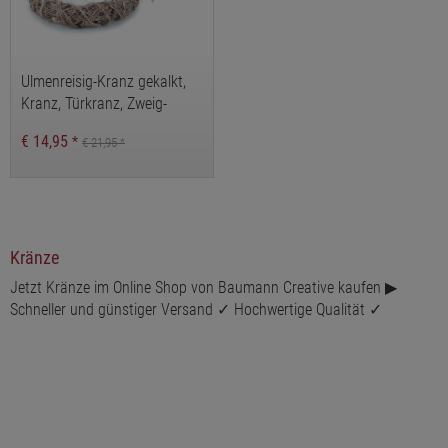
Ulmenreisig-Kranz gekalkt,
Kranz, Türkranz, Zweig-
Kranz, Naturdeko,
€ 14,95
*
€ 21,95
*
Reisigkranz
Kränze
Jetzt Kränze im Online Shop von Baumann Creative kaufen ▶
Schneller und günstiger Versand ✓ Hochwertige Qualität ✓