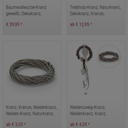
Baumwollwurzel-Kranz
Treibholz-Kranz, Naturkranz,
geweißt, Dekokranz,
Dekokranz, Kränze,
Naturkranz
Holzkranz,
€ 29,95
ab € 12,95
*
*
Tischdekoration,Türkranz,
Kranz aus Treibholzstücken
Kranz, Kränze, Weidenkranz,
Weidenzweig-Kranz,
Weiden-Kranz, Naturkranz,
Weidenkranz, Kranz,
Natur-Kränze
Türkranz, Dekokranz,
ab € 3,25
ab € 4,25
*
*
Rustikaler Kranz