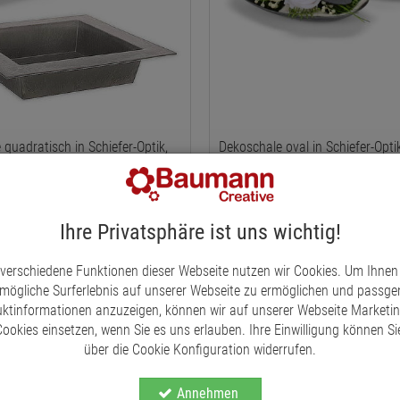
 quadratisch in Schiefer-Optik,
Dekoschale oval in Schiefer-Opti
Deko
95
ab € 2,45
*
*
Ihre Privatsphäre ist uns wichtig!
ZUM PRODUKT
Bitte Variante auswählen
ZU
 verschiedene Funktionen dieser Webseite nutzen wir Cookies. Um Ihnen
mögliche Surferlebnis auf unserer Webseite zu ermöglichen und passg
ktinformationen anzuzeigen, können wir auf unserer Webseite Marketi
ookies einsetzen, wenn Sie es uns erlauben. Ihre Einwilligung können Sie
über die Cookie Konfiguration widerrufen.
Annehmen