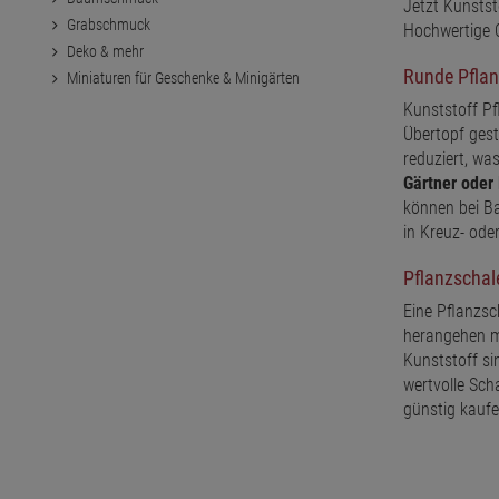
Jetzt Kunstst
Grabschmuck
Hochwertige 
Deko & mehr
Runde Pflan
Miniaturen für Geschenke & Minigärten
Kunststoff Pf
Übertopf gest
reduziert, wa
Gärtner oder 
können bei B
in Kreuz- ode
Pflanzschal
Eine Pflanzsc
herangehen mu
Kunststoff si
wertvolle Scha
günstig kaufe