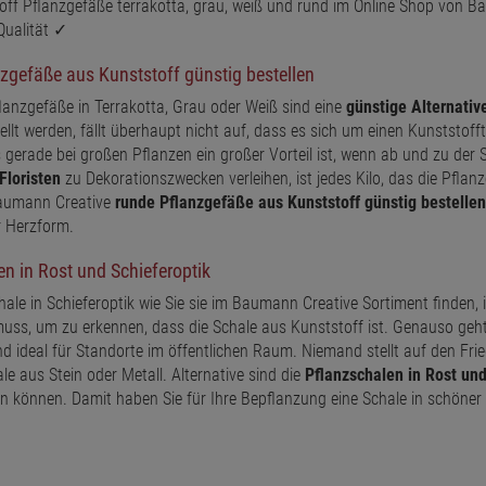
off Pflanzgefäße terrakotta, grau, weiß und rund im Online Shop von 
Qualität ✓
zgefäße aus Kunststoff günstig bestellen
lanzgefäße in Terrakotta, Grau oder Weiß sind eine
günstige Alternativ
ellt werden, fällt überhaupt nicht auf, dass es sich um einen Kunststoff
s gerade bei großen Pflanzen ein großer Vorteil ist, wenn ab und zu der 
Floristen
zu Dekorationszwecken verleihen, ist jedes Kilo, das die Pflanze
aumann Creative
runde Pflanzgefäße aus Kunststoff günstig bestellen
r Herzform.
en in Rost und Schieferoptik
hale in Schieferoptik wie Sie sie im Baumann Creative Sortiment finden,
ss, um zu erkennen, dass die Schale aus Kunststoff ist. Genauso geht
nd ideal für Standorte im öffentlichen Raum. Niemand stellt auf den Frie
le aus Stein oder Metall. Alternative sind die
Pflanzschalen in Rost und
n können. Damit haben Sie für Ihre Bepflanzung eine Schale in schöner O