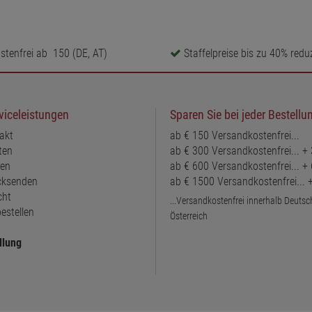
tenfrei ab  150 (DE, AT)
Staffelpreise bis zu 40% reduz
viceleistungen
Sparen Sie bei jeder Bestellu
akt
ab € 150 Versandkostenfrei...
ten
ab € 300 Versandkostenfrei... +
ten
ab € 600 Versandkostenfrei... +
ücksenden
ab € 1500 Versandkostenfrei...
cht
...Versandkostenfrei innerhalb Deuts
estellen
Österreich
llung