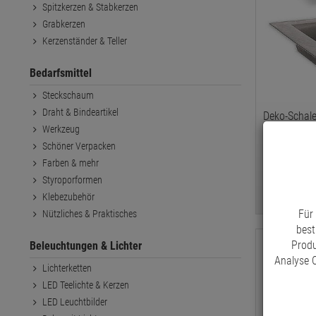
Spitzkerzen & Stabkerzen
Grabkerzen
Kerzenständer & Teller
Bedarfsmittel
Steckschaum
Draht & Bindeartikel
Deko-Schale
Werkzeug
Schale
Schöner Verpacken
ab € 2,
Farben & mehr
Styroporformen
Klebezubehör
Lieferbar
Für
Nützliches & Praktisches
best
Produ
Beleuchtungen & Lichter
Analyse C
Lichterketten
LED Teelichte & Kerzen
LED Leuchtbilder