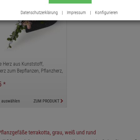
Datenschutzerklärung
|
Impressum
|
Konfigurieren
e Herz aus Kunststoff,
erz zum Bepflanzen, Pflanzherz,
Herz, Herzdeko, Pflanzgefäß
25
*
te auswählen
ZUM PRODUKT
flanzgefäße terrakotta, grau, weiß und rund