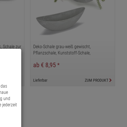
k, Schale zur
Deko-Schale grau-weiß gewischt,
Pflanzschale, Kunststoff-Schale,
Pflanzgefäß
ab € 8,95
*
M PRODUKT
Lieferbar
ZUM PRODUKT
 das
enaue
ng und
 jederzeit