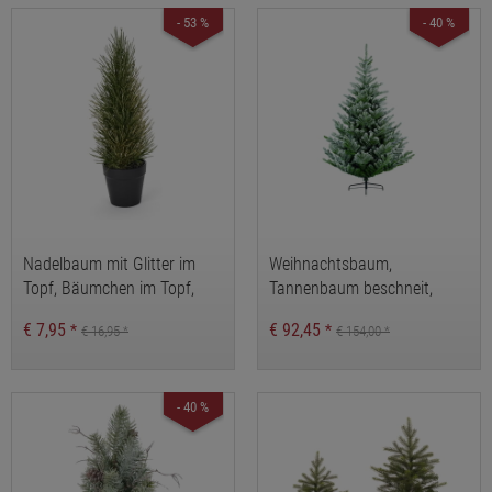
- 53 %
- 40 %
Nadelbaum mit Glitter im
Weihnachtsbaum,
Topf, Bäumchen im Topf,
Tannenbaum beschneit,
Winterdeko, beglitterter
künstlicher
€ 7,95
€ 92,45
*
*
€ 16,95
€ 154,00
*
*
Dekobaum,
Weihnachtsbaum,
Weihnachtsbäumchen
Christbaum
- 40 %