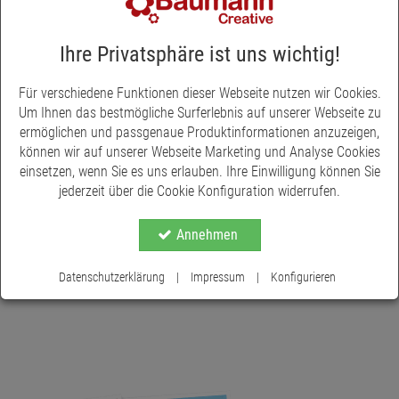
Tannenbaum,
Ihre Privatsphäre ist uns wichtig!
Weihnachtsbaum im Topf,
Dekobaum, Winterdeko,
Für verschiedene Funktionen dieser Webseite nutzen wir Cookies.
€ 35,95
*
Bäumchen im Topf
Um Ihnen das bestmögliche Surferlebnis auf unserer Webseite zu
ermöglichen und passgenaue Produktinformationen anzuzeigen,
können wir auf unserer Webseite Marketing und Analyse Cookies
einsetzen, wenn Sie es uns erlauben. Ihre Einwilligung können Sie
jederzeit über die Cookie Konfiguration widerrufen.
Weihnachtsbäume
Baumann Creative, Ihr günstiger
Weihnachtsbäume - Winter- &
Annehmen
Weihnachtsdekoration
Onlineshop.
Datenschutzerklärung
|
Impressum
|
Konfigurieren