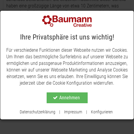
haben eine großzügige Länge von etwa 10 Zentimetern, was
Ihnen eine flexible und kreative Gestaltung ermöglicht. In einer
Packung finden Sie insgesamt 300 Gramm dieses natürlichen
Dekorationselements. Die zarten und gleichzeitig robusten
Zweige der Canella verleihen Ihren Kreationen eine rustikale und
Ihre Privatsphäre ist uns wichtig!
doch elegante Note. Dank der weißen Waschung strahlt die
Canella eine zeitlose Schönheit aus und passt perfekt zu
Für verschiedene Funktionen dieser Webseite nutzen wir Cookies.
verschiedenen Dekorationsstilen. Entdecken Sie jetzt die
Um Ihnen das bestmögliche Surferlebnis auf unserer Webseite zu
vielfältigen Einsatzmöglichkeiten unserer hochwertigen Canella
ermöglichen und passgenaue Produktinformationen anzuzeigen,
und verleihen Sie Ihren Projekten eine besondere Note!
können wir auf unserer Webseite Marketing und Analyse Cookies
einsetzen, wenn Sie es uns erlauben. Ihre Einwilligung können Sie
jederzeit über die Cookie Konfiguration widerrufen.
Annehmen
Datenschutzerklärung
|
Impressum
|
Konfigurieren