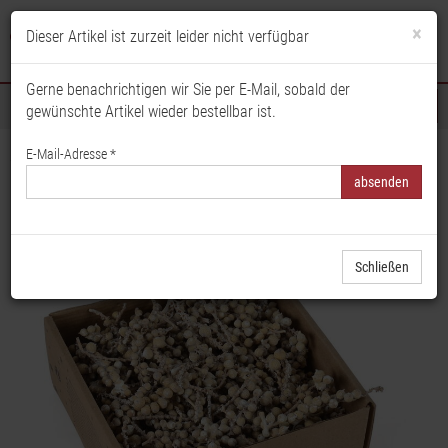
×
Dieser Artikel ist zurzeit leider nicht verfügbar
Anmelden
Merkliste
Warenkorb
Gerne benachrichtigen wir Sie per E-Mail, sobald der
gewünschte Artikel wieder bestellbar ist.
Sortiment
E-Mail-Adresse *
Startseite
Floristik & Dekoration
Trockenblumen & Früchte
Blumen & Gräser
Canella weiß gewaschen, Naturdeko, Trockenflorisitk, Trauerflorisitk
Schließen