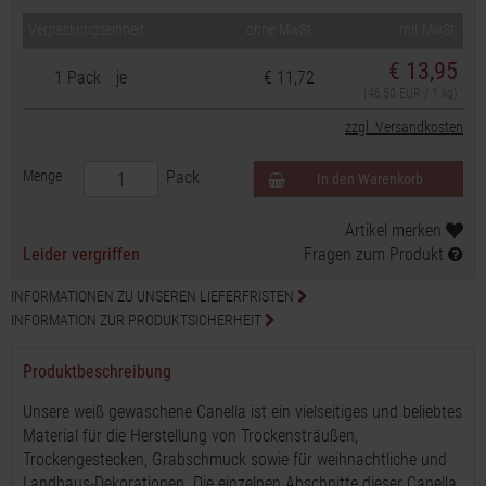
Verpackungseinheit
ohne MwSt.
mit MwSt.
€
13,95
1 Pack
je
€ 11,72
(46,50 EUR / 1 kg)
zzgl. Versandkosten
Menge
Pack
In den Warenkorb
Artikel merken
Leider vergriffen
Fragen zum Produkt
INFORMATIONEN ZU UNSEREN LIEFERFRISTEN
INFORMATION ZUR PRODUKTSICHERHEIT
Produktbeschreibung
Unsere weiß gewaschene Canella ist ein vielseitiges und beliebtes
Material für die Herstellung von Trockensträußen,
Trockengestecken, Grabschmuck sowie für weihnachtliche und
Landhaus-Dekorationen. Die einzelnen Abschnitte dieser Canella