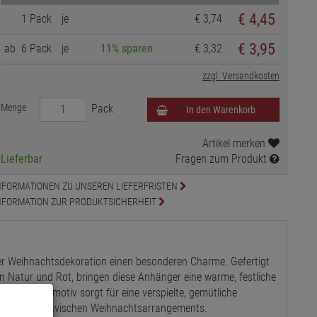
€
4,45
1 Pack
je
€ 3,74
€ 3,95
ab
6 Pack
je
11% sparen
€ 3,32
zzgl. Versandkosten
Menge
Pack
In den Warenkorb
Artikel merken
Lieferbar
Fragen zum Produkt
NFORMATIONEN ZU UNSEREN LIEFERFRISTEN
NFORMATION ZUR PRODUKTSICHERHEIT
er Weihnachtsdekoration einen besonderen Charme. Gefertigt
en Natur und Rot, bringen diese Anhänger eine warme, festliche
rierte Wichtelmotiv sorgt für eine verspielte, gemütliche
owie skandinavischen Weihnachtsarrangements.