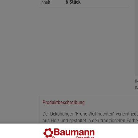
6 Stück
Inhalt
I
I
Produktbeschreibung
Der Dekohänger "Frohe Weihnachten" verleiht jed
aus Holz und gestaltet in den traditionellen Farb
Note in jede Winterdekoration. Das liebevoll illust
Atmosphäre und passt perfekt zu klassischen s