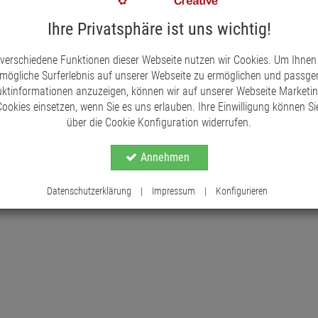
Die Packung enthält sechs Anhänger mit einem Du
Ihre Privatsphäre ist uns wichtig!
Christbaumschmuck-Alternative, dekorativer Gesc
Holzanhänger sind vielseitig einsetzbar. Das hoch
 verschiedene Funktionen dieser Webseite nutzen wir Cookies. Um Ihnen
feinen Details eine weihnachtliche Stimmung unter
mögliche Surferlebnis auf unserer Webseite zu ermöglichen und passg
die Wärme und Tradition ausstrahlen.
ktinformationen anzuzeigen, können wir auf unserer Webseite Marketi
ookies einsetzen, wenn Sie es uns erlauben. Ihre Einwilligung können Sie
über die Cookie Konfiguration widerrufen.
Annehmen
Datenschutzerklärung
|
Impressum
|
Konfigurieren