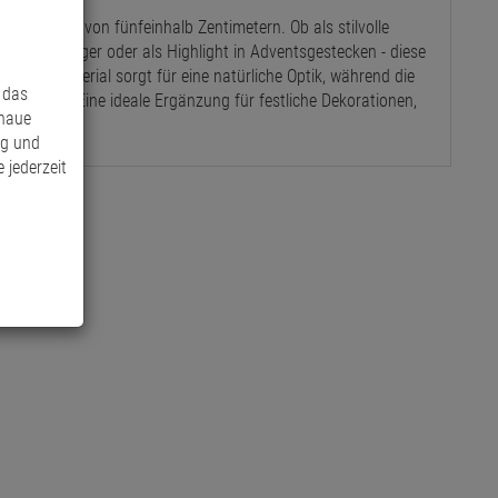
rchmesser von fünfeinhalb Zentimetern. Ob als stilvolle
henkanhänger oder als Highlight in Adventsgestecken - diese
wertige Material sorgt für eine natürliche Optik, während die
 das
streichen. Eine ideale Ergänzung für festliche Dekorationen,
enaue
ng und
 jederzeit