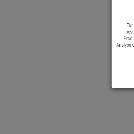
Für
best
Produ
Analyse C