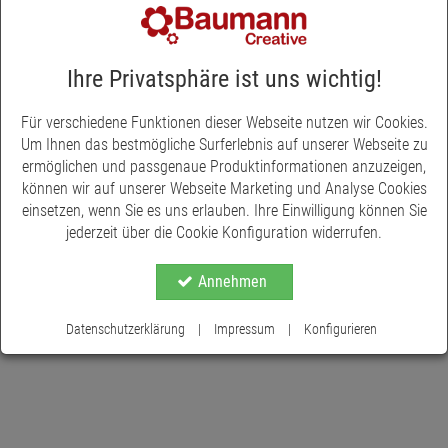
Dieser Dekohänger Hirsch aus Holz setzt tolle Akzente in Ihre
winter- und weihnachtlichen Dekorationen. Toll als Beiwerk bei
Gestecken und Kränzen, als Fensterschmuck, als
Ihre Privatsphäre ist uns wichtig!
Geschenkanhänger oder auch als Hänger für Ihren Christbaum.
Er hat einen Durchmesser von 12 cm, die Stärke des Holzes
Für verschiedene Funktionen dieser Webseite nutzen wir Cookies.
beträgt 9 mm.
Um Ihnen das bestmögliche Surferlebnis auf unserer Webseite zu
ermöglichen und passgenaue Produktinformationen anzuzeigen,
können wir auf unserer Webseite Marketing und Analyse Cookies
einsetzen, wenn Sie es uns erlauben. Ihre Einwilligung können Sie
jederzeit über die Cookie Konfiguration widerrufen.
Annehmen
Datenschutzerklärung
|
Impressum
|
Konfigurieren