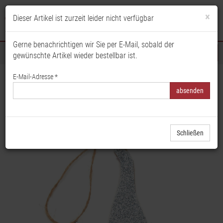
×
Dieser Artikel ist zurzeit leider nicht verfügbar
Anmelden
Merkliste
Warenkorb
Gerne benachrichtigen wir Sie per E-Mail, sobald der
gewünschte Artikel wieder bestellbar ist.
Sortiment
E-Mail-Adresse *
Startseite
Floristik & Dekoration
Figuren & Dekoartikel
Dekohänger & Girlanden
Dekohänger Wichtel mit Glitzermütze silber, Holzwichtel zum Hängen,
Dekofigur Wichtel, Weihnachtshänger, Weihnachtsfigur zum Hän
Schließen