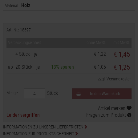
Holz
Material
Art.-Nr.: 18697
Verpackungseinheit
ohne MwSt.
mit MwSt.
€
1,45
4 Stück
je
€ 1,22
€ 1,25
ab
20 Stück
je
13% sparen
€ 1,05
zzgl. Versandkosten
Menge
Stück
In den Warenkorb
Artikel merken
Leider vergriffen
Fragen zum Produkt
INFORMATIONEN ZU UNSEREN LIEFERFRISTEN
INFORMATION ZUR PRODUKTSICHERHEIT