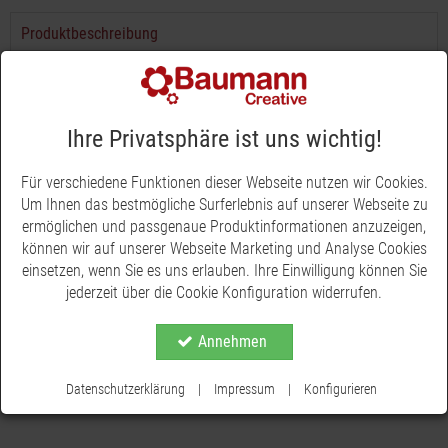
Produktbeschreibung
Unsere Dekohänger Wichtel aus Holz bestechen mit Ihrer
silbernen Glitzermütze und verleihen Ihrer Weihnachtsdekoration
eine glamouröse und edle Note. Verwenden Sie sie als
Ihre Privatsphäre ist uns wichtig!
Geschenkanhänger, um Ihren Geschenken das gewisse Extra zu
verleihen, oder als Teil Ihrer Adventskränze und -gestecke. Jeder
Wichtel ist einzigartig und wurde mit Liebe zum Detail gefertigt.
Für verschiedene Funktionen dieser Webseite nutzen wir Cookies.
Mit einer Größe von H 13 x B 5,5 cm sind sie auch der perfekte
Um Ihnen das bestmögliche Surferlebnis auf unserer Webseite zu
Christbaumschmuck. Bringen Sie mit unseren Dekohänger
ermöglichen und passgenaue Produktinformationen anzuzeigen,
Wichtel die Weihnachtsstimmung in Ihr Zuhause.
können wir auf unserer Webseite Marketing und Analyse Cookies
einsetzen, wenn Sie es uns erlauben. Ihre Einwilligung können Sie
jederzeit über die Cookie Konfiguration widerrufen.
Annehmen
Datenschutzerklärung
|
Impressum
|
Konfigurieren