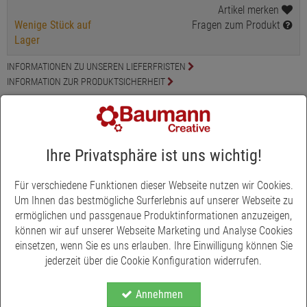
Artikel merken
Wenige Stück auf
Fragen zum Produkt
Lager
INFORMATIONEN ZU UNSEREN LIEFERFRISTEN
INFORMATION ZUR PRODUKTSICHERHEIT
Produktbeschreibung
Entdecken Sie die bezaubernde Welt der Frühlings- und
Ihre Privatsphäre ist uns wichtig!
Osterdekoration mit unserer Metallleiste "Hasen und Hühner".
Diese wunderschöne Dekoleiste im trendigen Rost-Look wird
Ihnen garantiert ein Lächeln ins Gesicht zaubern. Mit ihrem
Für verschiedene Funktionen dieser Webseite nutzen wir Cookies.
niedlichen Hasen- und Hühnermotiv ist sie das ideale Accessoire
Um Ihnen das bestmögliche Surferlebnis auf unserer Webseite zu
für die fröhliche und erfrischende Atmosphäre des Frühlings. Die
ermöglichen und passgenaue Produktinformationen anzuzeigen,
vielseitigen Einsatzmöglichkeiten dieser Dekoleiste werden Sie
können wir auf unserer Webseite Marketing und Analyse Cookies
begeistern. Verwenden Sie sie zur kreativen Gestaltung Ihrer
einsetzen, wenn Sie es uns erlauben. Ihre Einwilligung können Sie
Fensterdekoration und erwecken Sie den Frühling zum Leben.
jederzeit über die Cookie Konfiguration widerrufen.
Nutzen Sie sie als stilvolle Umrandung für ein Glas, das mit einer
Kerze zum Windlicht wird und eine warme, einladende Stimmung
Annehmen
Mehr anzeigen
verbreitet. Oder lassen Sie Ihrer Kreativität freien Lauf und