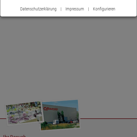
verwenden Sie die Leiste zur Dekoration österlicher Körbe oder
Datenschutzerklärung
|
Impressum
|
Konfigurieren
Tabletts. Die Metallleiste misst großzügige 44 cm in der Länge
und 12 cm in der Höhe, was Ihnen genügend Spielraum für
individuelle Gestaltungsmöglichkeiten bietet. Die schöne
Verarbeitung lässt die Leiste zu einem wahren Blickfang werden.
Bringen Sie mit unserer Dekoleiste "Hasen und Hühner" frischen
Schwung in Ihr Zuhause und verleihen Sie Ihrer Frühlings- und
Osterdekoration eine einzigartige Note. Lassen Sie sich von
ihrem charmanten Rost-Look verzaubern und genießen Sie die
warme und einladende Atmosphäre, die sie schafft.