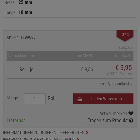
25 mm
Breite
18 mm
Länge
- 37 %
Art.-Nr.: 1799095
€ 15,75
*
Verpackungseinheit
ohne MwSt.
mit MwSt.
€
9,95
1 Rol
je
€ 8,36
(0,55 EUR / 1 m)
zzgl. Versandkosten
Menge
Rol
In den Warenkorb
Artikel merken
Lieferbar
Fragen zum Produkt
INFORMATIONEN ZU UNSEREN LIEFERFRISTEN
INFORMATION ZUR PRODUKTSICHERHEIT