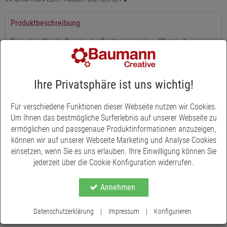
Produktbeschreibung
Erwecken Sie die Freude der Festtage mit dem "Rentier"
Dekorband, einem Must-Have für die Adventszeit. Mit seinen
Maßen von 25 mm in der Breite und 18 m in der Länge eröffnet
es unendliche Möglichkeiten zur Verschönerung Ihres Heims. Die
Ihre Privatsphäre ist uns wichtig!
Einbettung einer Drahtkante verleiht dem Band Flexibilität und
Formbarkeit für alle kreativen Vorhaben. Kreieren Sie
Für verschiedene Funktionen dieser Webseite nutzen wir Cookies.
eindrucksvolle Geschenkverpackungen, festliche
Um Ihnen das bestmögliche Surferlebnis auf unserer Webseite zu
Raumdekorationen oder individuelle Bastelprojekte, die die
ermöglichen und passgenaue Produktinformationen anzuzeigen,
Essenz der Weihnachtszeit einfangen. Das liebevoll gestaltete
können wir auf unserer Webseite Marketing und Analyse Cookies
Rentiermuster bringt den Geist der Weihnacht direkt zu Ihnen
einsetzen, wenn Sie es uns erlauben. Ihre Einwilligung können Sie
nach Hause.
jederzeit über die Cookie Konfiguration widerrufen.
Annehmen
Datenschutzerklärung
|
Impressum
|
Konfigurieren