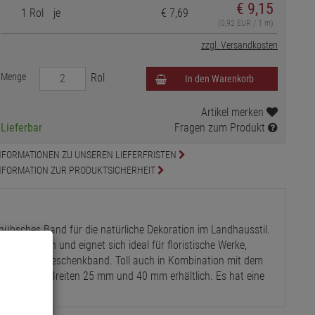
€
9,15
1 Rol
je
€ 7,69
(0,92 EUR / 1 m)
zzgl. Versandkosten
Menge
Rol
In den Warenkorb
Artikel merken
Lieferbar
Fragen zum Produkt
NFORMATIONEN ZU UNSEREN LIEFERFRISTEN
NFORMATION ZUR PRODUKTSICHERHEIT
 hübsches Band für die natürliche Dekoration im Landhausstil.
ckere Kanten und eignet sich ideal für floristische Werke,
r auch als Geschenkband. Toll auch in Kombination mit dem
n und in den Breiten 25 mm und 40 mm erhältlich. Es hat eine