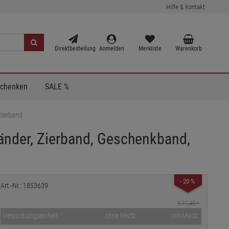
Hilfe & Kontakt
Direktbestellung
Anmelden
Merkliste
Warenkorb
Schenken
SALE %
tterband
Bänder, Zierband, Geschenkband,
- 20 %
Art.-Nr.: 1853639
€ 11,45
*
Verpackungseinheit
ohne MwSt.
mit MwSt.