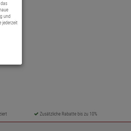
 das
enaue
ng und
 jederzeit
iert
Zusätzliche Rabatte bis zu 10%