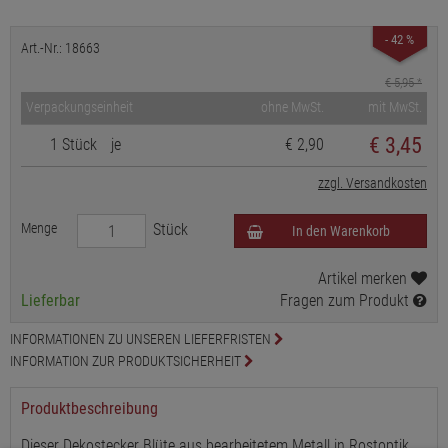
- 42 %
Art.-Nr.: 18663
€ 5,95
*
Verpackungseinheit
ohne MwSt.
mit MwSt.
€
3,45
1 Stück
je
€ 2,90
zzgl. Versandkosten
Menge
Stück
In den Warenkorb
Artikel merken
Lieferbar
Fragen zum Produkt
INFORMATIONEN ZU UNSEREN LIEFERFRISTEN
INFORMATION ZUR PRODUKTSICHERHEIT
Produktbeschreibung
Dieser Dekostecker Blüte aus bearbeitetem Metall in Rostoptik