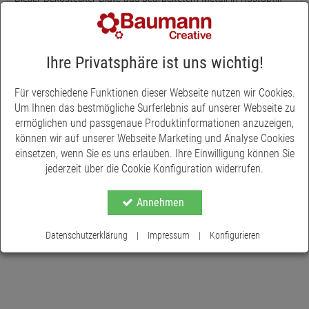
zaubert eine moderne und zugleiche rustikale Atmosphäre in
Ihrem Garten. Toll als Blickfang in Blumenbeeten, im Vorgarten
oder auch im Terrassenbereich. Oder sind Sie noch auf der
Suche nach einem Blumenstecker für Ihre Zimmerpflanzen?
Ihre Privatsphäre ist uns wichtig!
Auch im Innenbereich macht diese Rostblume eine tolle Figur. Sie
hat eine Länge von 56 cm, der Durchmesser der Blüte ist ca. 11
Für verschiedene Funktionen dieser Webseite nutzen wir Cookies.
cm.
Um Ihnen das bestmögliche Surferlebnis auf unserer Webseite zu
ermöglichen und passgenaue Produktinformationen anzuzeigen,
können wir auf unserer Webseite Marketing und Analyse Cookies
einsetzen, wenn Sie es uns erlauben. Ihre Einwilligung können Sie
jederzeit über die Cookie Konfiguration widerrufen.
Annehmen
Datenschutzerklärung
|
Impressum
|
Konfigurieren