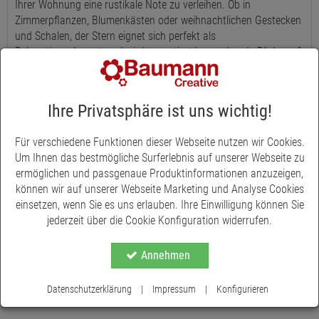
Ihrer Wohnung eine rustikale Note zu verleihen. Ob in
Zimmerpflanzen, Blumenkästen oder weihnachtlichen Gestecken
und Schalen, der Stern eignet sich perfekt als
Dekorationselement und wird garantiert bewundernde Blicke auf
sich ziehen. Aber nicht nur das: Der Stern eignet sich auch
hervorragend für diverse Bastelarbeiten. Beispielsweise können
Sie ihn auf einen Birkenstamm befestigen und diesen mit
Ihre Privatsphäre ist uns wichtig!
hübschen Bändern oder Kordeln umwickeln, um ein selbst
gestaltetes Deko-Element zu kreieren, das Sie selbst behalten
Für verschiedene Funktionen dieser Webseite nutzen wir Cookies.
oder verschenken können. Mit einer Gesamtlänge von 34 cm
Um Ihnen das bestmögliche Surferlebnis auf unserer Webseite zu
und einem Durchmesser von 14 cm ist der Stern die ideale
ermöglichen und passgenaue Produktinformationen anzuzeigen,
Größe, um in jeder Umgebung aufzufallen und Ihrem Zuhause
können wir auf unserer Webseite Marketing und Analyse Cookies
einen Hauch von Charme zu verleihen.
einsetzen, wenn Sie es uns erlauben. Ihre Einwilligung können Sie
jederzeit über die Cookie Konfiguration widerrufen.
Annehmen
Datenschutzerklärung
|
Impressum
|
Konfigurieren