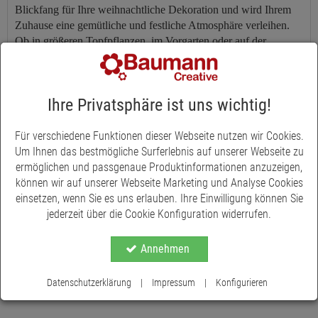
Blickfang für Ihre weihnachtliche Dekoration und wird Ihrem
Zuhause eine gemütliche und festliche Atmosphäre verleihen.
Ob in größeren Topfpflanzen, im Vorgarten oder auf der
Terrasse platziert, dieser Dekostecker sorgt überall für eine
stilvolle Weihnachtsdekoration. Der Tannenbaum-Dekostecker
besteht aus Metall, das in einem einzigartigen Rost-Look
Ihre Privatsphäre ist uns wichtig!
gestaltet ist. Diese besondere Optik verleiht dem Dekoobjekt
einen rustikalen Charme und macht es zu einem echten
Hingucker. Mit einer Gesamtlänge von 90 cm und einer
Für verschiedene Funktionen dieser Webseite nutzen wir Cookies.
Baumgröße von 60 cm in der Höhe und 20 cm in der Breite ist
Um Ihnen das bestmögliche Surferlebnis auf unserer Webseite zu
dieser Dekostecker die perfekte Ergänzung für Ihre festlichen
ermöglichen und passgenaue Produktinformationen anzuzeigen,
Arrangements.
können wir auf unserer Webseite Marketing und Analyse Cookies
einsetzen, wenn Sie es uns erlauben. Ihre Einwilligung können Sie
jederzeit über die Cookie Konfiguration widerrufen.
Annehmen
Datenschutzerklärung
|
Impressum
|
Konfigurieren