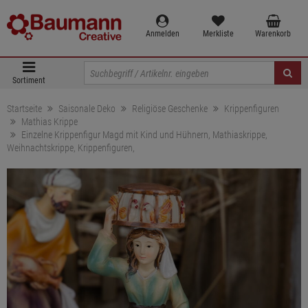
Anmelden
Merkliste
Warenkorb
Sortiment
Startseite
Saisonale Deko
Religiöse Geschenke
Krippenfiguren
Mathias Krippe
Einzelne Krippenfigur Magd mit Kind und Hühnern, Mathiaskrippe,
Weihnachtskrippe, Krippenfiguren,