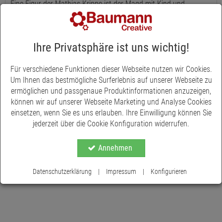
Eine Figur der Mathias Krippe ist der Magd mit Kind und
Hühnern. Die Mathias Krippe ist eine hochwertige Sammlerkrippe
nach dem Vorbild der Original handgeschnitzten Südtiroler
Mathias Krippe. Die Figuren sind aus Polyresin und handbemalt.
Ihre Privatsphäre ist uns wichtig!
Für die Mathias Krippe sind die Figuren im Set erhältlich oder es
gibt viele Figuren auch einzeln zum Nachkaufen und zum
Für verschiedene Funktionen dieser Webseite nutzen wir Cookies.
Sammeln in unserem Online-Shop. Die Magd ist in verschiedenen
Um Ihnen das bestmögliche Surferlebnis auf unserer Webseite zu
Größen erhältlich.
ermöglichen und passgenaue Produktinformationen anzuzeigen,
können wir auf unserer Webseite Marketing und Analyse Cookies
einsetzen, wenn Sie es uns erlauben. Ihre Einwilligung können Sie
jederzeit über die Cookie Konfiguration widerrufen.
Annehmen
Datenschutzerklärung
|
Impressum
|
Konfigurieren