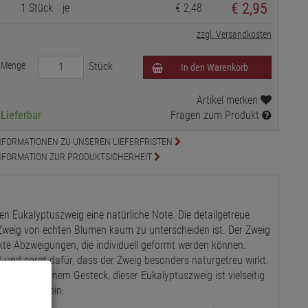
€
2,95
1 Stück
je
€ 2,48
zzgl. Versandkosten
Menge
Stück
In den Warenkorb
Artikel merken
Lieferbar
Fragen zum Produkt
NFORMATIONEN ZU UNSEREN LIEFERFRISTEN
NFORMATION ZUR PRODUKTSICHERHEIT
en Eukalyptuszweig eine natürliche Note. Die detailgetreue
 Zweig von echten Blumen kaum zu unterscheiden ist. Der Zweig
rkte Abzweigungen, die individuell geformt werden können.
ß und sorgt dafür, dass der Zweig besonders naturgetreu wirkt.
ckfang in einem Gesteck, dieser Eukalyptuszweig ist vielseitig
olett und stein.