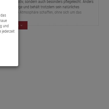
ußerst dekorativ, sondern auch besonders pflegeleicht. Anders
sondere Pflege und behält trotzdem sein natürliches
 eine blumige Atmosphäre schaffen, ohne sich um das
 das
enaue
Mehr anzeigen
der eine rustikale Atmosphäre schaffen möchten, dieser
ng und
sich jedem Stil perfekt an und sorgt für eine angenehme und
 jederzeit