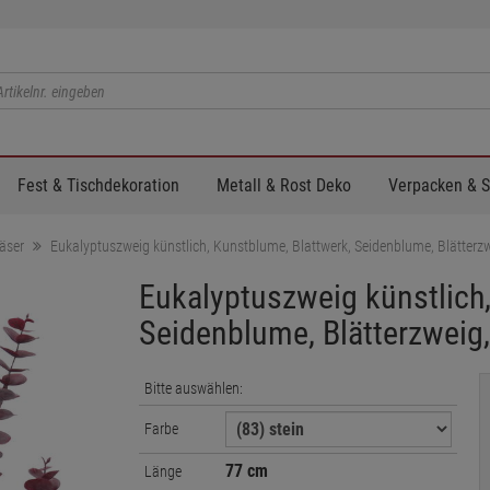
Fest & Tischdekoration
Metall & Rost Deko
Verpacken & 
räser
Eukalyptuszweig künstlich, Kunstblume, Blattwerk, Seidenblume, Blätterz
Eukalyptuszweig künstlich,
Seidenblume, Blätterzweig
Bitte auswählen:
Farbe
77 cm
Länge