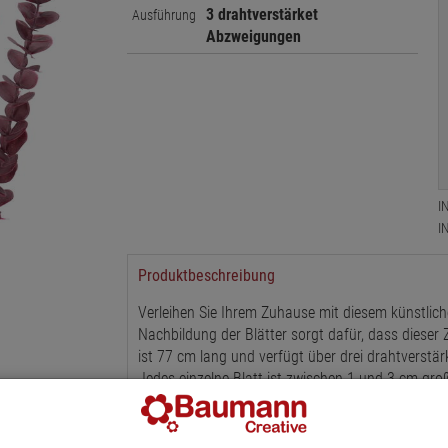
3 drahtverstärket
Ausführung
Abzweigungen
I
I
Produktbeschreibung
Verleihen Sie Ihrem Zuhause mit diesem künstlich
Nachbildung der Blätter sorgt dafür, dass dieser
ist 77 cm lang und verfügt über drei drahtverstä
Jedes einzelne Blatt ist zwischen 1 und 3 cm gro
Ob als Beigabe in einem Blumenstrauß oder als Bli
einsetzbar. Erhältlich ist er in den Farben dunkelvi