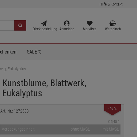
Hilfe & Kontakt
Direktbestellung
Anmelden
Merkliste
Warenkorb
Schenken
SALE %
weig, Eukalyptus
 Kunstblume, Blattwerk,
, Eukalyptus
- 46 %
Art.-Nr.: 1272383
€ 5,45
*
Verpackungseinheit
ohne MwSt.
mit MwSt.