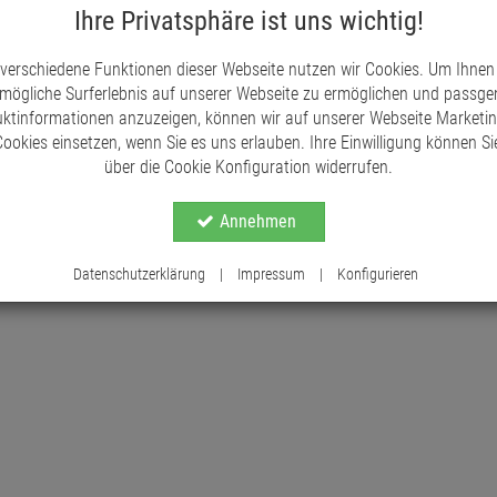
Dieser künstliche Eukalyptuszweig ist nicht nur ä
Ihre Privatsphäre ist uns wichtig!
als echte Blumen benötigt er kein Wasser oder be
Aussehen. Mit diesem Zweig können Sie jederzeit
 verschiedene Funktionen dieser Webseite nutzen wir Cookies. Um Ihnen
Verwelken kümmern zu müssen.
mögliche Surferlebnis auf unserer Webseite zu ermöglichen und passg
Ob Sie einen minimalistischen Look bevorzugen o
ktinformationen anzuzeigen, können wir auf unserer Webseite Marketi
Eukalyptuszweig ist die perfekte Wahl. Er passt 
ookies einsetzen, wenn Sie es uns erlauben. Ihre Einwilligung können Sie
entspannte Atmosphäre.
über die Cookie Konfiguration widerrufen.
Annehmen
Datenschutzerklärung
|
Impressum
|
Konfigurieren