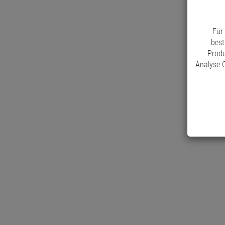
Für
best
Produ
Analyse C