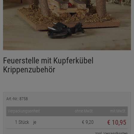
Feuerstelle mit Kupferkübel
Krippenzubehör
Art.-Nr.: 8758
Verpackungseinheit
ohne MwSt.
mit MwSt.
€
10,95
1 Stück
je
€ 9,20
zzgl. Versandkosten