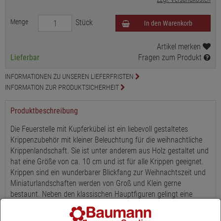
Menge
Stück
In den Warenkorb
Artikel merken
Lieferbar
Fragen zum Produkt
INFORMATIONEN ZU UNSEREN LIEFERFRISTEN
INFORMATION ZUR PRODUKTSICHERHEIT
Produktbeschreibung
Die Feuerstelle mit Kupferkübel ist ein liebevoll gestaltetes
Krippenzubehör mit kleiner Beleuchtung für die weihnachtliche
Krippenlandschaft. Sie ist unter anderem aus Holz gestaltet und
hat eine Größe von ca. 10 cm und ist für alle Krippen geeignet.
Krippen sind ein wunderbarer Blickfang zur Weihnachtszeit und
Miniaturlandschaften werden von Groß und Klein gerne
bestaunt. Neben den klassischen Hauptfiguren gelingt eine
liebevolle und individuelle Gestaltung der Krippenlandschaften
mit Zubehör wie Brücken, Zäunen, Bäumen, Werkzeugen,