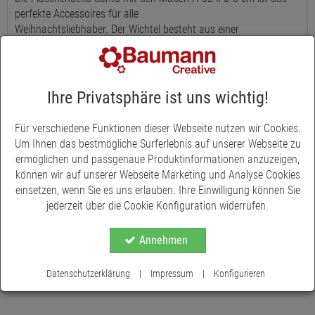
perfekte Accessoires für alle
Weihnachtsliebhaber. Der Wichtel besteht aus einer
wunderschönen roten Stoffmütze, Strickbeinen und einem
flauschigen Bart und verleiht jeder Flasche, sei es Wein oder
selbstgemachter Likör, eine festliche Note. Die Dekoration ist
nicht nur schön anzusehen, sondern auch wiederverwendbar
Ihre Privatsphäre ist uns wichtig!
und fühlt sich zart und weich an.
Für verschiedene Funktionen dieser Webseite nutzen wir Cookies.
Entdecken Sie jetzt die Flaschendeko Santa und verleihen Sie
Um Ihnen das bestmögliche Surferlebnis auf unserer Webseite zu
auch Ihren Geschenken eine zauberhafte Weihnachtsnote,
ermöglichen und passgenaue Produktinformationen anzuzeigen,
welche Freude und Begeisterung auslösen wird.
können wir auf unserer Webseite Marketing und Analyse Cookies
einsetzen, wenn Sie es uns erlauben. Ihre Einwilligung können Sie
jederzeit über die Cookie Konfiguration widerrufen.
Annehmen
Datenschutzerklärung
|
Impressum
|
Konfigurieren