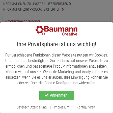
INFORMATIONEN ZU UNSEREN LIEFERFRISTEN
INFORMATION ZUR PRODUKTSICHERHEIT
Produktbeschreibung
Dieses Flowerboard aus Holz für 4 Stabkerzen können Sie nach
Lust und Laune und eigenem Geschmack individuell dekorieren.
Die 12 gebohrten Löcher können mit Trockenblumen,
Ihre Privatsphäre ist uns wichtig!
Kunstpflanzen und Steckern ausgestattet werden und der
Kerzenhalter wird so zum optischen Blickpunkt auf Tischen und
Für verschiedene Funktionen dieser Webseite nutzen wir Cookies.
Möbeln. Er ist nicht nur in der Adventszeit verwendbar und kann
Um Ihnen das bestmögliche Surferlebnis auf unserer Webseite zu
auch saisonal dekoriert werden. Sie erhalten mit ihm einen
ermöglichen und passgenaue Produktinformationen anzuzeigen,
Allrounder in stimmer Dekoration für das ganze Jahr. Größe: L
können wir auf unserer Webseite Marketing und Analyse Cookies
45 x B 4 x H 4 cm, für Kerzen Ø 22 geeigner. In den Farben weiß
einsetzen, wenn Sie es uns erlauben. Ihre Einwilligung können Sie
und grau erhältlich.
jederzeit über die Cookie Konfiguration widerrufen.
Annehmen
Datenschutzerklärung
|
Impressum
|
Konfigurieren