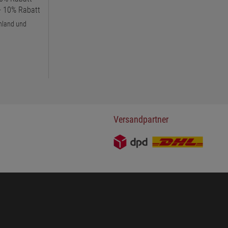
 + 10% Rabatt
chland und
Versandpartner