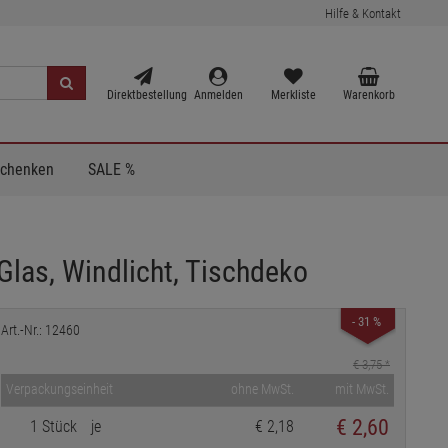
Hilfe & Kontakt
Direktbestellung
Anmelden
Merkliste
Warenkorb
Schenken
SALE %
Glas, Windlicht, Tischdeko
- 31 %
Art.-Nr.: 12460
€ 3,75
*
Verpackungseinheit
ohne MwSt.
mit MwSt.
€
2,60
1 Stück
je
€ 2,18