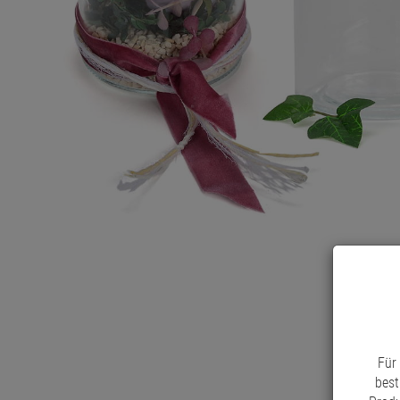
Für
best