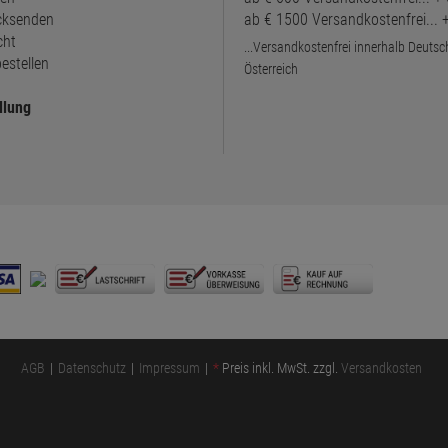
ücksenden
ab € 1500 Versandkostenfrei...
cht
...Versandkostenfrei innerhalb Deuts
estellen
Österreich
llung
AGB
Datenschutz
Impressum
*
Preis inkl. MwSt. zzgl.
Versandkosten