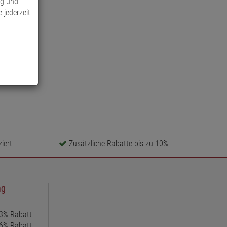
ng und
 jederzeit
iert
Zusätzliche Rabatte bis zu 10%
ng
 3% Rabatt
 6% Rabatt