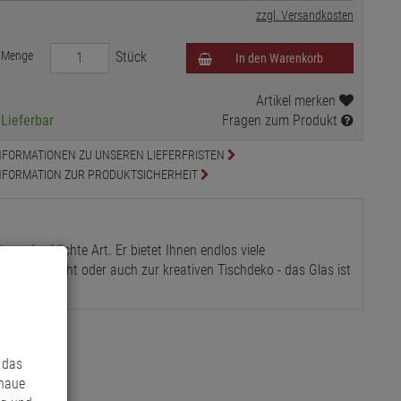
zzgl. Versandkosten
Menge
Stück
In den Warenkorb
Artikel merken
Lieferbar
Fragen zum Produkt
NFORMATIONEN ZU UNSEREN LIEFERFRISTEN
NFORMATION ZUR PRODUKTSICHERHEIT
e und schlichte Art. Er bietet Ihnen endlos viele
, als Windlicht oder auch zur kreativen Tischdeko - das Glas ist
 das
enaue