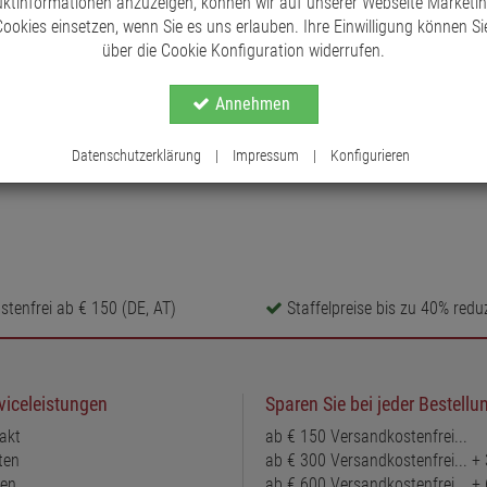
ktinformationen anzuzeigen, können wir auf unserer Webseite Marketi
ookies einsetzen, wenn Sie es uns erlauben. Ihre Einwilligung können Sie
über die Cookie Konfiguration widerrufen.
Annehmen
Datenschutzerklärung
|
Impressum
|
Konfigurieren
tenfrei ab € 150 (DE, AT)
Staffelpreise bis zu 40% reduz
viceleistungen
Sparen Sie bei jeder Bestellu
akt
ab € 150 Versandkostenfrei...
ten
ab € 300 Versandkostenfrei... +
ten
ab € 600 Versandkostenfrei... +