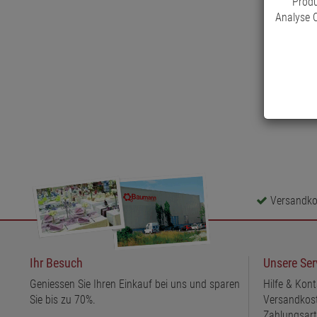
Produ
Analyse C
Versandkos
Ihr Besuch
Unsere Ser
Geniessen Sie Ihren Einkauf bei uns und sparen
Hilfe & Kont
Sie bis zu 70%.
Versandkos
Zahlungsar