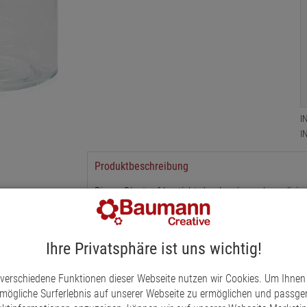
I
I
Produktbeschreibung
Dieser Glastopf besticht durch seine unkompliziert
Gestaltungsideen, ob gefüllt mit einer Topfpflanze
ein Allrounder. Maße: H 10 x Ø 10 cm.
Ihre Privatsphäre ist uns wichtig!
 verschiedene Funktionen dieser Webseite nutzen wir Cookies. Um Ihnen
mögliche Surferlebnis auf unserer Webseite zu ermöglichen und passg