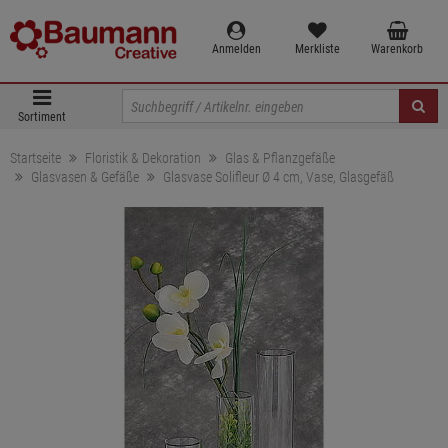
Anmelden
Merkliste
Warenkorb
Sortiment
Startseite
Floristik & Dekoration
Glas & Pflanzgefäße
Glasvasen & Gefäße
Glasvase Solifleur Ø 4 cm, Vase, Glasgefäß