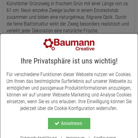
Künstlicher Grünzweig in frischem Grün mit einer Länge von ca.
61 cm. Neun einzelne Zweige laufen in einem Einsteckstab
zusammen und bilden eine naturgetreue, filigrane Optik. Durch
die feine Blattstruktur wirkt der Zweig besonders realistisch und
verleiht jeder Dekoration eine natürliche Frische.
Der Dekozweig eignet sich hervorragend als Füllmaterial für
Sträuße, Gestecke oder Tischarrangements. Auch einzeln in einer
Vase arrangiert, setzt er moderne und schlichte Akzente. Dank
Ihre Privatsphäre ist uns wichtig!
des stabilen Einsteckstabs lässt er sich leicht platzieren und
flexibel kombinieren.
Für verschiedene Funktionen dieser Webseite nutzen wir Cookies.
Gefertigt aus langlebigen Materialien bleibt der Kunstzweig
Um Ihnen das bestmögliche Surferlebnis auf unserer Webseite zu
dauerhaft frisch und pflegeleicht. Ohne Wasser und
ermöglichen und passgenaue Produktinformationen anzuzeigen,
Pflegeaufwand ist er die ideale Wahl für ganzjährige
können wir auf unserer Webseite Marketing und Analyse Cookies
Dekorationen in Wohnräumen, Schaufenstern oder bei
einsetzen, wenn Sie es uns erlauben. Ihre Einwilligung können Sie
Veranstaltungen.
jederzeit über die Cookie Konfiguration widerrufen.
Annehmen
Datenschutzerklärung
|
Impressum
|
Konfigurieren