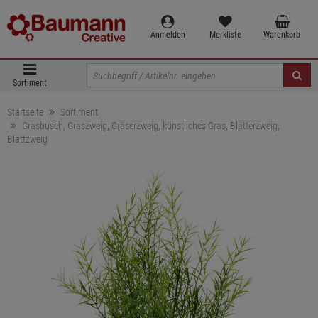
Anmelden
Merkliste
Warenkorb
Sortiment
Startseite
Sortiment
Grasbusch, Graszweig, Gräserzweig, künstliches Gras, Blätterzweig,
Blattzweig