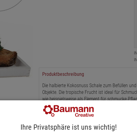
I
I
Produktbeschreibung
Die halbierte Kokosnuss Schale zum Befüllen und 
Objekte. Die tropische Frucht ist ideal für Schmuc
wie beispielsweise als Element für schmucke Pfl
Tischdekoration. Länge zirka 15 cm, Breite zirka 
Ihre Privatsphäre ist uns wichtig!