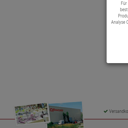
Für
best
Produ
Analyse C
Versandkos