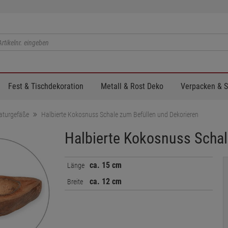
Fest & Tischdekoration
Metall & Rost Deko
Verpacken & 
aturgefäße
Halbierte Kokosnuss Schale zum Befüllen und Dekorieren
Halbierte Kokosnuss Schal
ca. 15 cm
Länge
ca. 12 cm
Breite