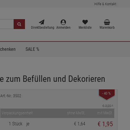
Hilfe & Kontakt
Direktbestellung
Anmelden
Merkliste
Warenkorb
Schenken
SALE %
e zum Befüllen und Dekorieren
- 40 %
Art.-Nr.: 3502
€ 3,25
*
Verpackungseinheit
ohne MwSt.
mit MwSt.
€
1,95
1 Stück
je
€ 1,64