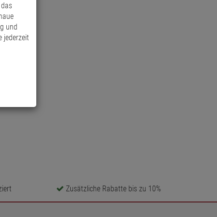
 das
enaue
ng und
 jederzeit
iert
Zusätzliche Rabatte bis zu 10%