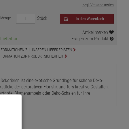
zzgl. Versandkosten
Menge
Stück
In den Warenkorb
Artikel merken
Lieferbar
Fragen zum Produkt
NFORMATIONEN ZU UNSEREN LIEFERFRISTEN
NFORMATION ZUR PRODUKTSICHERHEIT
Dekorieren ist eine exotische Grundlage für schöne Deko-
kstücke der dekorativen Floristik und fürs kreative Gestalten,
anztöpfe, Blumenampeln oder Deko-Schalen für Ihre
12 cm.