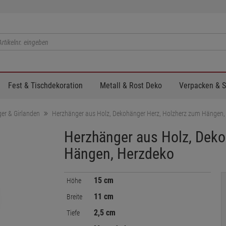
Fest & Tischdekoration
Metall & Rost Deko
Verpacken & 
er & Girlanden
Herzhänger aus Holz, Dekohänger Herz, Holzherz zum Hängen,
Herzhänger aus Holz, Deko
Hängen, Herzdeko
15 cm
Höhe
11 cm
Breite
2,5 cm
Tiefe