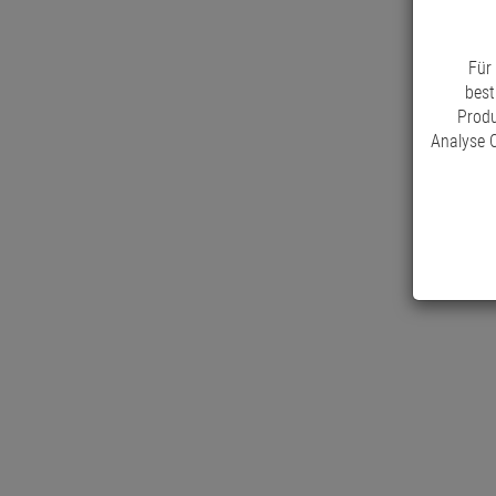
Für
best
Produ
Analyse C