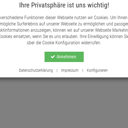
Fenster oder als liebevolles Detail in bestehend
Ihre Privatsphäre ist uns wichtig!
und sorgt für eine unkomplizierte Aufhängung.
 verschiedene Funktionen dieser Webseite nutzen wir Cookies. Um Ihnen
Ein Stück Natur für ein stilvolles Zuhause.
mögliche Surferlebnis auf unserer Webseite zu ermöglichen und passg
ktinformationen anzuzeigen, können wir auf unserer Webseite Marketi
ookies einsetzen, wenn Sie es uns erlauben. Ihre Einwilligung können Sie
über die Cookie Konfiguration widerrufen.
Annehmen
Datenschutzerklärung
|
Impressum
|
Konfigurieren