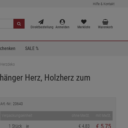
Hilfe & Kontakt
Direktbestellung
Anmelden
Merkliste
Warenkorb
Schenken
SALE %
 Herzdeko
hänger Herz, Holzherz zum
Art.-Nr.: 20640
Verpackungseinheit
ohne MwSt.
mit MwSt.
€
5,75
1 Stück
je
€ 4,83