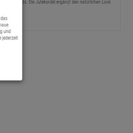
en Arrangements. Die Jutekordel ergänzt den natürlichen Look
 das
enaue
ng und
 jederzeit