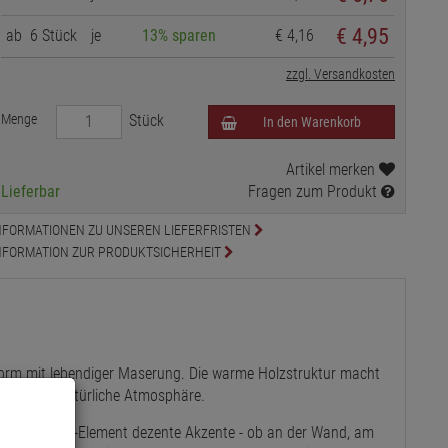
€ 4,95
ab
6 Stück
je
13% sparen
€ 4,16
zzgl. Versandkosten
Menge
Stück
In den Warenkorb
Artikel merken
Lieferbar
Fragen zum Produkt
NFORMATIONEN ZU UNSEREN LIEFERFRISTEN
NFORMATION ZUR PRODUKTSICHERHEIT
Form mit lebendiger Maserung. Die warme Holzstruktur macht
ne ruhige, natürliche Atmosphäre.
etzt das Deko-Element dezente Akzente - ob an der Wand, am