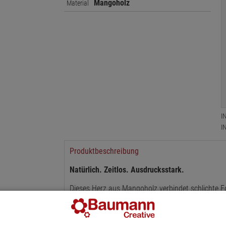
Mangoholz
Material
I
I
Produktbeschreibung
Natürlich. Zeitlos. Ausdrucksstark.
Dieses Herz aus Mangoholz verbindet schlichte 
jedes Stück einzigartig und verleiht dem Raum ei
Mit einer Größe von 15 x 11 x 2,5 Zentimetern s