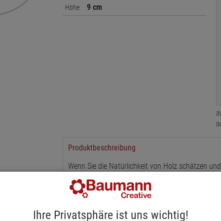
9 cm
Höhe
I
I
Produktbeschreibung
Wenn Sie die Natürlichkeit von Holz schätzen und 
Holz-Pflanzkiste nicht vorbei. Sie ist ein Allound
stimmig bepflanzt oder gestaltet werden. Auch a
dieses Gefäß optimal. Oder sie gestalten ein orig
Kräutern. Das Pflanzgefäß in braun gewaschen ist 
Ihre Privatsphäre ist uns wichtig!
ausgestattet. Lassen Sie Ihrer Kreativität freien 