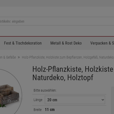
Fest & Tischdekoration
Metall & Rost Deko
Verpacken & 
en & Gefäße
Holz-Pflanzkiste, Holzkiste zum Bepflanzen, Holzgefäß, Naturdeko
Holz-Pflanzkiste, Holzkist
Naturdeko, Holztopf
Bitte auswählen:
Länge
11 cm
Breite