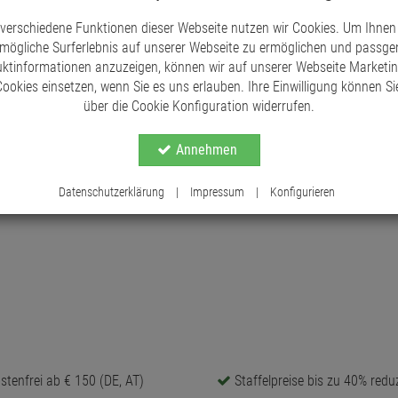
und Farbe des Holzes kann etwas von der Abbil
 verschiedene Funktionen dieser Webseite nutzen wir Cookies. Um Ihnen
mögliche Surferlebnis auf unserer Webseite zu ermöglichen und passg
ktinformationen anzuzeigen, können wir auf unserer Webseite Marketi
ookies einsetzen, wenn Sie es uns erlauben. Ihre Einwilligung können Sie
über die Cookie Konfiguration widerrufen.
Annehmen
Datenschutzerklärung
|
Impressum
|
Konfigurieren
tenfrei ab € 150 (DE, AT)
Staffelpreise bis zu 40% reduz