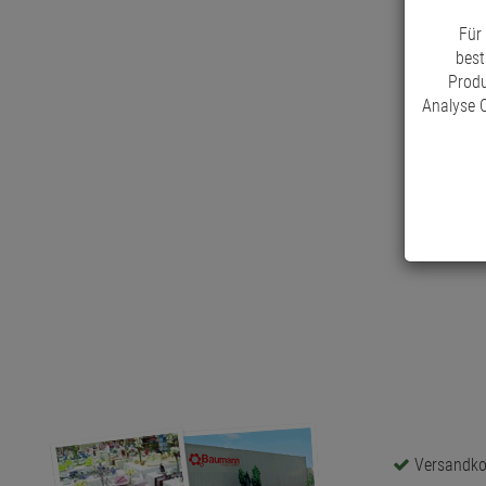
Für
best
Produ
Analyse C
Versandkos