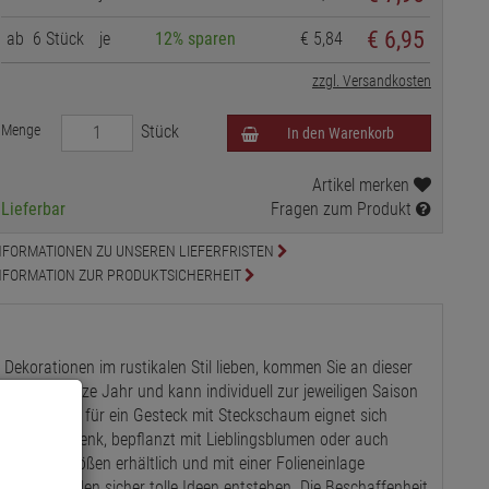
€ 6,95
ab
6 Stück
je
12% sparen
€ 5,84
zzgl. Versandkosten
Menge
Stück
In den Warenkorb
Artikel merken
Lieferbar
Fragen zum Produkt
NFORMATIONEN ZU UNSEREN LIEFERFRISTEN
NFORMATION ZUR PRODUKTSICHERHEIT
Dekorationen im rustikalen Stil lieben, kommen Sie an dieser
er für das ganze Jahr und kann individuell zur jeweiligen Saison
ls Grundlage für ein Gesteck mit Steckschaum eignet sich
inelles Geschenk, bepflanzt mit Lieblingsblumen oder auch
in zwei Größen erhältlich und mit einer Folieneinlage
Lauf - es werden sicher tolle Ideen entstehen. Die Beschaffenheit