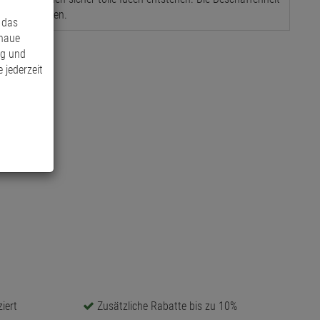
dung abweichen.
 das
enaue
ng und
 jederzeit
iert
Zusätzliche Rabatte bis zu 10%