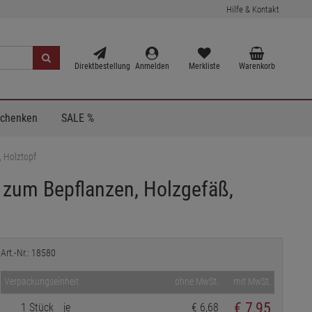
Hilfe & Kontakt
Direktbestellung
Anmelden
Merkliste
Warenkorb
Schenken
SALE %
, Holztopf
e zum Bepflanzen, Holzgefäß,
Art.-Nr.: 18580
Verpackungseinheit
ohne MwSt.
mit MwSt.
€
7,95
1 Stück
je
€ 6,68