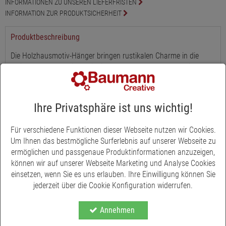
INFORMATIONEN ZU UNSEREN LIEFERFRISTEN
INFORMATION ZUR PRODUKTSICHERHEIT
Produktbeschreibung
Die Holzhausmotiv-Hänger bringen rustikalen Charme in die
Weihnachtsdekoration. Mit einer Höhe von 4 - 6 cm und in den
Farben Braun, Hellgrün, Dunkelgrün und Weiß gehalten, fügen
sie sich harmonisch in verschiedene Dekorationsstile ein.?
Ihre Privatsphäre ist uns wichtig!
Ob als Christbaumschmuck oder Geschenkanhänger - die
detailreich gestalteten Holzhäuschen setzen festliche Akzente.
Für verschiedene Funktionen dieser Webseite nutzen wir Cookies.
Ihr natürliches Design macht sie zu einem Blickfang an
Um Ihnen das bestmögliche Surferlebnis auf unserer Webseite zu
Tannenzweigen, Adventskränzen oder Geschenkverpackungen.?
ermöglichen und passgenaue Produktinformationen anzuzeigen,
Das Set enthält 16 Hänger in vier verschiedenen Ausführungen.
können wir auf unserer Webseite Marketing und Analyse Cookies
Gefertigt aus wertigem Holz, stehen sie für Nachhaltigkeit und
einsetzen, wenn Sie es uns erlauben. Ihre Einwilligung können Sie
Langlebigkeit. Ideal für eine stimmungsvolle Weihnachtszeit mit
jederzeit über die Cookie Konfiguration widerrufen.
natürlicher Note.
Annehmen