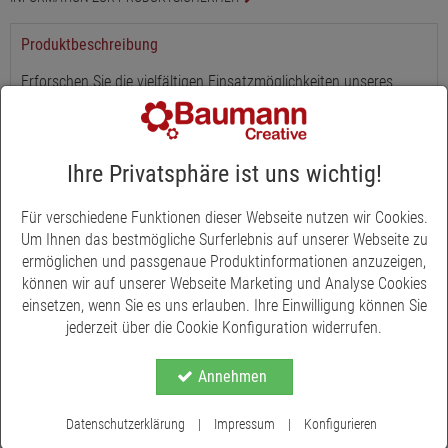
Produktbeschreibung
Erforschen Sie die vielfältigen Einsatzmöglichkeiten unseres
Holztabletts in Naturholz, das Ihre Möglichkeiten zur
Raumgestaltung bereichert. Egal, ob Sie es als Blickfang im
Wohnzimmer, als Unterlage für Geschenke oder als eleganten
Ihre Privatsphäre ist uns wichtig!
Halter für Kerzen nutzen - dieses Tablett bietet vielseitige
Verwendungszwecke. Es eignet sich hervorragend dazu, eine
behagliche Stimmung zu erzeugen, indem Sie es mit saisonalen
Für verschiedene Funktionen dieser Webseite nutzen wir Cookies.
Dekorationen und Lichterketten dekorieren. Das klassische
Um Ihnen das bestmögliche Surferlebnis auf unserer Webseite zu
Design und die warme Holzoptik bringen eine natürliche Eleganz
ermöglichen und passgenaue Produktinformationen anzuzeigen,
in jeden Raum. Verfügbar in drei Größen, finden Sie sicher das
können wir auf unserer Webseite Marketing und Analyse Cookies
perfekte Tablett für Ihr Zuhause.
einsetzen, wenn Sie es uns erlauben. Ihre Einwilligung können Sie
jederzeit über die Cookie Konfiguration widerrufen.
Annehmen
Datenschutzerklärung
|
Impressum
|
Konfigurieren