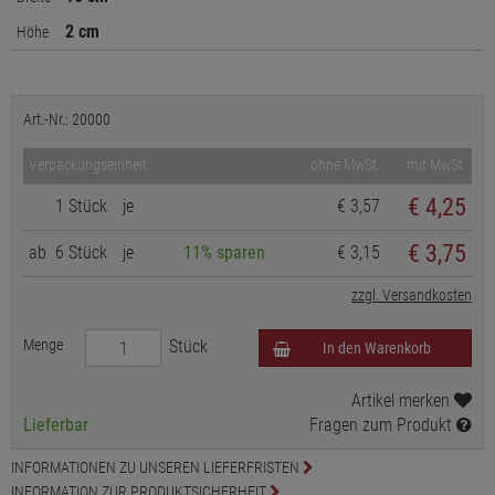
2 cm
Höhe
Art.-Nr.: 20000
Verpackungseinheit
ohne MwSt.
mit MwSt.
€
4,25
1 Stück
je
€ 3,57
€ 3,75
ab
6 Stück
je
11% sparen
€ 3,15
zzgl. Versandkosten
Menge
Stück
In den Warenkorb
Artikel merken
Lieferbar
Fragen zum Produkt
INFORMATIONEN ZU UNSEREN LIEFERFRISTEN
INFORMATION ZUR PRODUKTSICHERHEIT