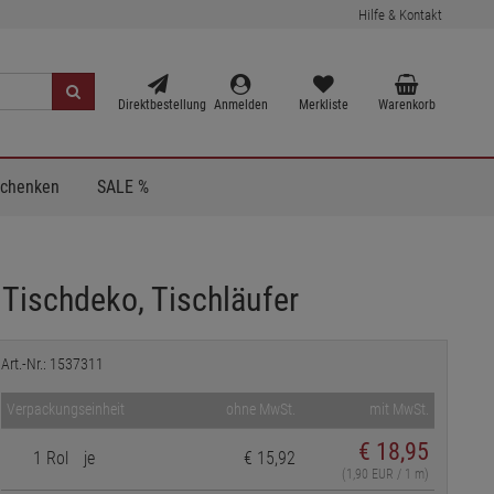
Hilfe & Kontakt
Direktbestellung
Anmelden
Merkliste
Warenkorb
Schenken
SALE %
 Tischdeko, Tischläufer
Art.-Nr.: 1537311
Verpackungseinheit
ohne MwSt.
mit MwSt.
€
18,95
1 Rol
je
€ 15,92
(1,90 EUR / 1 m)