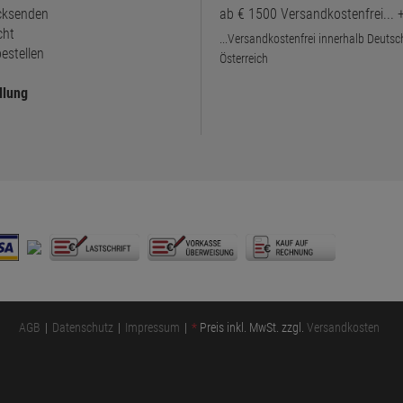
ücksenden
ab € 1500 Versandkostenfrei...
cht
...Versandkostenfrei innerhalb Deuts
estellen
Österreich
llung
AGB
Datenschutz
Impressum
*
Preis inkl. MwSt. zzgl.
Versandkosten