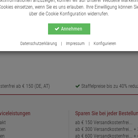
ktinformationen anzuzeigen, können wir auf unserer Webseite Marketi
ookies einsetzen, wenn Sie es uns erlauben. Ihre Einwilligung können Sie
über die Cookie Konfiguration widerrufen.
Annehmen
Datenschutzerklärung
|
Impressum
|
Konfigurieren
tenfrei ab € 150 (DE, AT)
Staffelpreise bis zu 40% reduz
viceleistungen
Sparen Sie bei jeder Bestellu
akt
ab € 150 Versandkostenfrei...
ten
ab € 300 Versandkostenfrei... +
ten
ab € 600 Versandkostenfrei... +