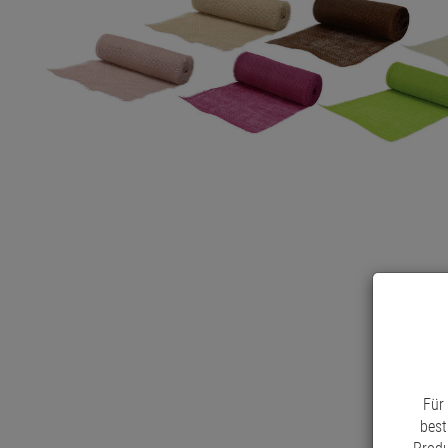
Für
best