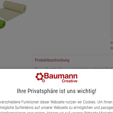
I
I
Produktbeschreibung
Dieser Tischläufer aus Jute ist bei rustikalen F
Mit dem natürlichen Dekostoff lässt sich wunder
bestens als Grundlage für die Tischdekoration ge
Ihre Privatsphäre ist uns wichtig!
 verschiedene Funktionen dieser Webseite nutzen wir Cookies. Um Ihnen
mögliche Surferlebnis auf unserer Webseite zu ermöglichen und passg