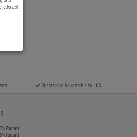
ng und
 jederzeit
iert
Zusätzliche Rabatte bis zu 10%
ng
 3% Rabatt
 6% Rabatt