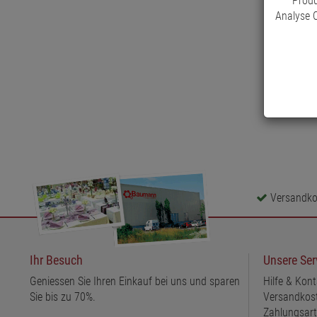
Produ
Analyse C
Versandkos
Ihr Besuch
Unsere Ser
Geniessen Sie Ihren Einkauf bei uns und sparen
Hilfe & Kont
Sie bis zu 70%.
Versandkos
Zahlungsar