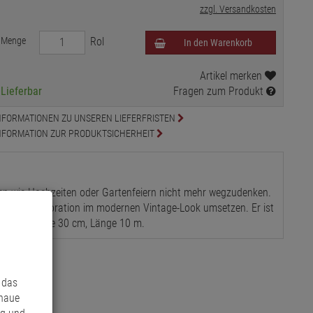
zzgl. Versandkosten
Menge
Rol
In den Warenkorb
Artikel merken
Lieferbar
Fragen zum Produkt
NFORMATIONEN ZU UNSEREN LIEFERFRISTEN
NFORMATION ZUR PRODUKTSICHERHEIT
esten wie Hochzeiten oder Gartenfeiern nicht mehr wegzudenken.
bar eine Dekoration im modernen Vintage-Look umsetzen. Er ist
eignet. Breite 30 cm, Länge 10 m.
 das
enaue