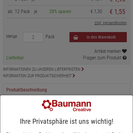
€ 1,55
ab
12 Pack
je
20% sparen
€ 1,30
zzgl. Versandkosten
Menge
Pack
In den Warenkorb
Artikel merken
Lieferbar
Fragen zum Produkt
INFORMATIONEN ZU UNSEREN LIEFERFRISTEN
INFORMATION ZUR PRODUKTSICHERHEIT
Produktbeschreibung
15 mm Ø, zum Fixieren von Kerzen, 15 Stück im Pack
Ihre Privatsphäre ist uns wichtig!