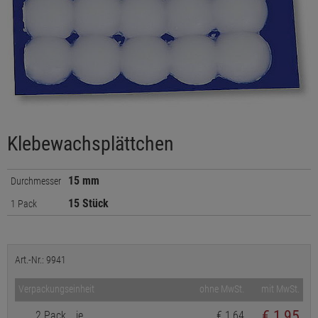
Klebewachsplättchen
15 mm
Durchmesser
15 Stück
1 Pack
Art.-Nr.: 9941
Verpackungseinheit
ohne MwSt.
mit MwSt.
€
1,95
2 Pack
je
€ 1,64