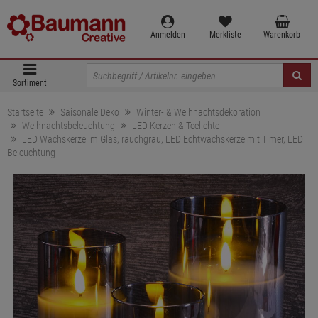
Anmelden
Merkliste
Warenkorb
Sortiment
Startseite
Saisonale Deko
Winter- & Weihnachtsdekoration
Weihnachtsbeleuchtung
LED Kerzen & Teelichte
LED Wachskerze im Glas, rauchgrau, LED Echtwachskerze mit Timer, LED
Beleuchtung