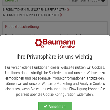
Lieferbar
Fragen zum Produkt
INFORMATIONEN ZU UNSEREN LIEFERFRISTEN
INFORMATION ZUR PRODUKTSICHERHEIT
Produktbeschreibung
Die dekorativen LED-Kerzen in einer trendigen Aufmachung
leuchten in warmweißen Licht und imitieren den Kerzenschein
von natürlichen Kerzen. Die Materialkombination der LED-Kerze
und dem spiegelnden Glas sorgt für einen edlen Schimmer und
Ihre Privatsphäre ist uns wichtig!
unterstreicht ein festliches Ambiente. Die LED Kerzen bewähren
sich durch ihre Sicherheit einer 'flammenlosen' Kerze - ob als
Für verschiedene Funktionen dieser Webseite nutzen wir Cookies.
Dauerdeko auf Regalen, Fensterbänken, als Tischdeko bei
Um Ihnen das bestmögliche Surferlebnis auf unserer Webseite zu
Geburtstagen und Hochzeiten oder selbstverständlich in der
ermöglichen und passgenaue Produktinformationen anzuzeigen,
Weihnachtszeit. Zudem ist die Kerze mit einer Timerfunktion
können wir auf unserer Webseite Marketing und Analyse Cookies
ausgestattet. Das automatische Abschalten erfolgt nach 6
einsetzen, wenn Sie es uns erlauben. Ihre Einwilligung können Sie
Stunden, das automatische Wiedereinschalten nach ca. 18
jederzeit über die Cookie Konfiguration widerrufen.
Stunden. Die Kerzen können aber auch manuell ein- und
ausgeschaltet werden. Für den Betrieb werden 2 x AA Batterien
benötigt (nicht enthalten).
Annehmen